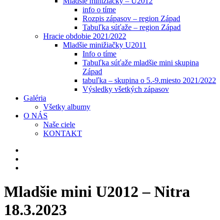
Mladšie minižiačky – U2012
info o tíme
Rozpis zápasov – region Západ
Tabuľka súťaže – region Západ
Hracie obdobie 2021/2022
Mladšie minižiačky U2011
Info o tíme
Tabuľka súťaže mladšie mini skupina
Západ
tabuľka – skupina o 5.-9.miesto 2021/2022
Výsledky všetkých zápasov
Galéria
Všetky albumy
O NÁS
Naše ciele
KONTAKT
Mladšie mini U2012 – Nitra
18.3.2023