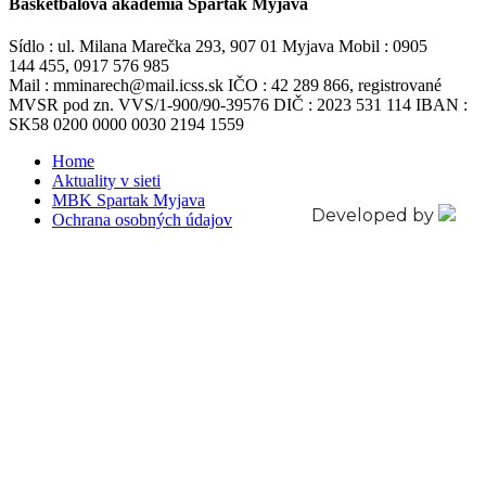
Basketbalová akadémia Spartak Myjava
Sídlo : ul. Milana Marečka 293, 907 01 Myjava Mobil : 0905
144 455, 0917 576 985
Mail : mminarech@mail.icss.sk IČO : 42 289 866, registrované
MVSR pod zn. VVS/1-900/90-39576 DIČ : 2023 531 114 IBAN :
SK58 0200 0000 0030 2194 1559
Home
Aktuality v sieti
MBK Spartak Myjava
Developed by
Ochrana osobných údajov