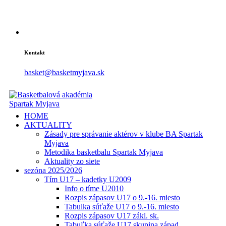
Kontakt
basket@basketmyjava.sk
HOME
AKTUALITY
Zásady pre správanie aktérov v klube BA Spartak
Myjava
Metodika basketbalu Spartak Myjava
Aktuality zo siete
sezóna 2025/2026
Tím U17 – kadetky U2009
Info o tíme U2010
Rozpis zápasov U17 o 9.-16. miesto
Tabulka súťaže U17 o 9.-16. miesto
Rozpis zápasov U17 zákl. sk.
Tabuľka súťaže U17 skupina západ