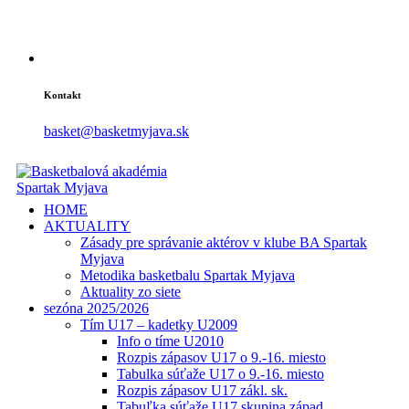
Kontakt
basket@basketmyjava.sk
HOME
AKTUALITY
Zásady pre správanie aktérov v klube BA Spartak
Myjava
Metodika basketbalu Spartak Myjava
Aktuality zo siete
sezóna 2025/2026
Tím U17 – kadetky U2009
Info o tíme U2010
Rozpis zápasov U17 o 9.-16. miesto
Tabulka súťaže U17 o 9.-16. miesto
Rozpis zápasov U17 zákl. sk.
Tabuľka súťaže U17 skupina západ