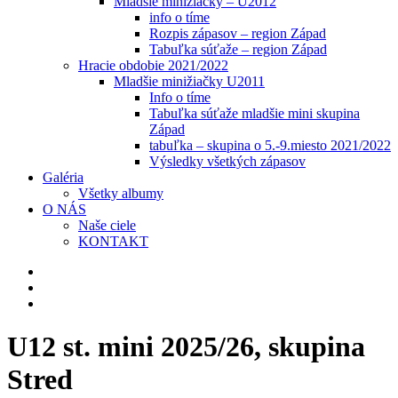
Mladšie minižiačky – U2012
info o tíme
Rozpis zápasov – region Západ
Tabuľka súťaže – region Západ
Hracie obdobie 2021/2022
Mladšie minižiačky U2011
Info o tíme
Tabuľka súťaže mladšie mini skupina
Západ
tabuľka – skupina o 5.-9.miesto 2021/2022
Výsledky všetkých zápasov
Galéria
Všetky albumy
O NÁS
Naše ciele
KONTAKT
U12 st. mini 2025/26, skupina
Stred