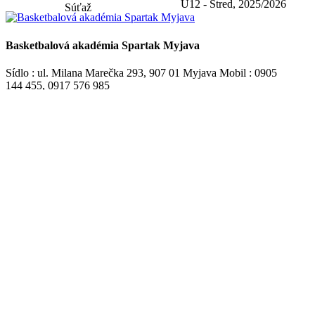
U12 - Stred, 2025/2026
Basketbalová akadémia Spartak Myjava
Sídlo : ul. Milana Marečka 293, 907 01 Myjava Mobil : 0905
144 455, 0917 576 985
Mail : mminarech@mail.icss.sk IČO : 42 289 866, registrované
MVSR pod zn. VVS/1-900/90-39576 DIČ : 2023 531 114 IBAN :
SK58 0200 0000 0030 2194 1559
Home
Aktuality v sieti
MBK Spartak Myjava
Developed by
Ochrana osobných údajov