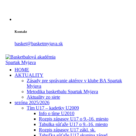
Kontakt
basket@basketmyjava.sk
HOME
AKTUALITY
Zásady pre správanie aktérov v klube BA Spartak
Myjava
Metodika basketbalu Spartak Myjava
Aktuality zo siete
sezóna 2025/2026
Tím U17 – kadetky U2009
Info o tíme U2010
Rozpis zápasov U17 o 9.-16. miesto
Tabulka súťaže U17 o 9.-16. miesto
Rozpis zápasov U17 zákl. sk.
Tabuľka súťaže U17 skupina západ