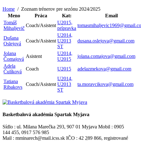
Home
Zoznam trénerov pre sezónu 2024/2025
Meno
Práca
Kat:
Email
Tomáš
U2015,
Coach
/
Asistent
tomasmihaljevic1969@gmail.c
Mihaljevič
prípravka
U2014,
Dušana
Coach
/
Asistent
U2013
dusana.oslejova@gmail.com
Oslejová
ST
Jolana
U2014,
Asistent
jolana.comajova@gmail.com
Čomajová
U2015
Adela
Coach
U2015
adelazmekova@gmail.com
Čulíková
U2014,
Tatiana
Coach
/
Asistent
U2013
ta.moravcikova@gmail.com
Ribakovs
ST
Basketbalová akadémia Spartak Myjava
Sídlo : ul. Milana Marečka 293, 907 01 Myjava Mobil : 0905
144 455, 0917 576 985
Mail : mminarech@mail.icss.sk IČO : 42 289 866, registrované