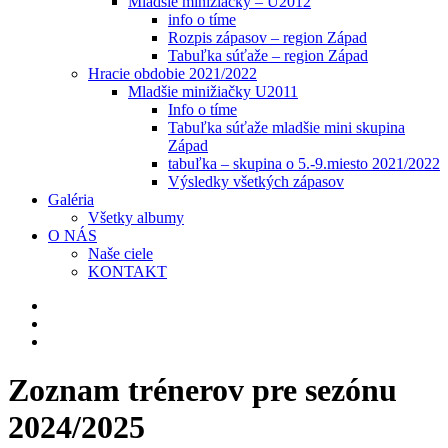
Mladšie minižiačky – U2012
info o tíme
Rozpis zápasov – region Západ
Tabuľka súťaže – region Západ
Hracie obdobie 2021/2022
Mladšie minižiačky U2011
Info o tíme
Tabuľka súťaže mladšie mini skupina
Západ
tabuľka – skupina o 5.-9.miesto 2021/2022
Výsledky všetkých zápasov
Galéria
Všetky albumy
O NÁS
Naše ciele
KONTAKT
Zoznam trénerov pre sezónu
2024/2025