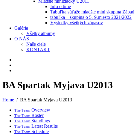
Mladšie minižiačky U2011
Info o tíme
Tabuľka súťaže mladšie mini skupina Zápa
tabuľka – skupina o 5.-9.miesto 2021/2022
Výsledky všetkých zápasov
Galéria
Všetky albumy
O NÁS
Naše ciele
KONTAKT
BA Spartak Myjava U2013
Home
BA Spartak Myjava U2013
Overview
The Team
Roster
The Team
Standings
The Team
Latest Results
The Team
Schedule
The Team