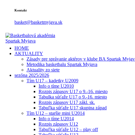
Kontakt
basket@basketmyjava.sk
HOME
AKTUALITY
Zásady pre správanie aktérov v klube BA Spartak Myjav
Metodika basketbalu Spartak Myjava
Aktuality zo siete
sezóna 2025/2026
Tím U17 – kadetky U2009
Info o tíme U2010
Rozpis zápasov U17 o 9.-16. miesto
Tabulka súťaže U17 o 9.-16. miesto
Rozpis zápasov U17 zákl. sk.
Tabuľka súťaže U17 skupina západ
Tím U12 – staršie mini U2014
Info o tíme U2014
Rozpis zápasov U12
Tabuľka súťaže U12 – play off
Tabuľka súťaže U12