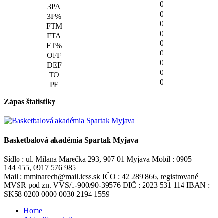
0
0
0
0
0
0
0
0
0
Zápas štatistiky
Basketbalová akadémia Spartak Myjava
Sídlo : ul. Milana Marečka 293, 907 01 Myjava Mobil : 0905
144 455, 0917 576 985
Mail : mminarech@mail.icss.sk IČO : 42 289 866, registrované
MVSR pod zn. VVS/1-900/90-39576 DIČ : 2023 531 114 IBAN :
SK58 0200 0000 0030 2194 1559
Home