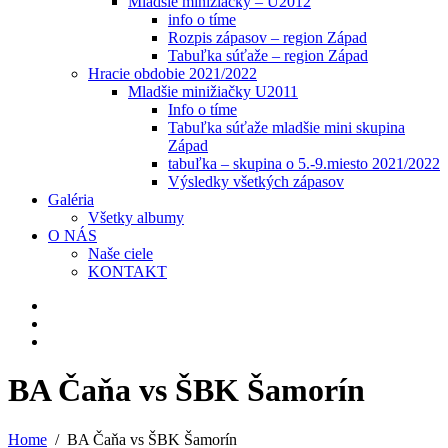
Mladšie minižiačky – U2012
info o tíme
Rozpis zápasov – region Západ
Tabuľka súťaže – region Západ
Hracie obdobie 2021/2022
Mladšie minižiačky U2011
Info o tíme
Tabuľka súťaže mladšie mini skupina
Západ
tabuľka – skupina o 5.-9.miesto 2021/2022
Výsledky všetkých zápasov
Galéria
Všetky albumy
O NÁS
Naše ciele
KONTAKT
BA Čaňa vs ŠBK Šamorín
Home
BA Čaňa vs ŠBK Šamorín