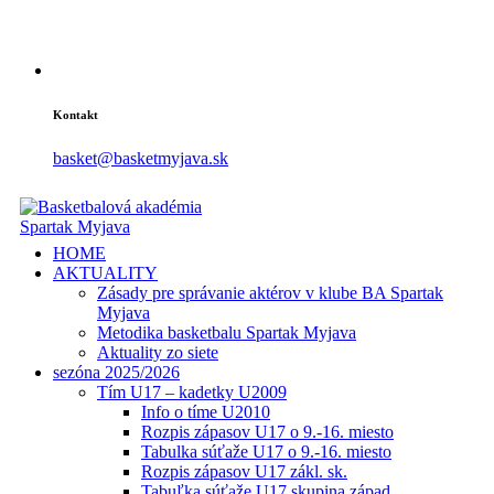
Kontakt
basket@basketmyjava.sk
HOME
AKTUALITY
Zásady pre správanie aktérov v klube BA Spartak
Myjava
Metodika basketbalu Spartak Myjava
Aktuality zo siete
sezóna 2025/2026
Tím U17 – kadetky U2009
Info o tíme U2010
Rozpis zápasov U17 o 9.-16. miesto
Tabulka súťaže U17 o 9.-16. miesto
Rozpis zápasov U17 zákl. sk.
Tabuľka súťaže U17 skupina západ