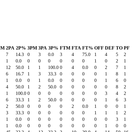
PM
2PA
2P%
3PM
3PA
3P%
FTM
FTA
FT%
OFF
DEF
TO
PF
7
14.3
0
3
0.0
3
4
75.0
1
4
5
2
1
0.0
0
0
0
0
0
0
1
0
2
1
12
50.0
1
1
100.0
0
4
0.0
0
2
7
1
6
16.7
1
3
33.3
0
0
0
0
1
8
1
1
0.0
0
1
0.0
0
0
0
0
1
6
0
4
50.0
1
2
50.0
0
0
0
0
0
8
2
1
100.0
0
0
0
0
0
0
0
3
4
2
6
33.3
1
2
50.0
0
0
0
0
1
6
3
2
50.0
0
0
0
0
2
0.0
1
0
0
1
3
33.3
0
0
0
0
0
0
1
1
1
2
1
0.0
0
0
0
0
0
0
0
0
3
1
1
0.0
0
0
0
0
0
0
0
1
0
0