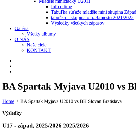
Mladšie minižiačky U2011
Info o tíme
Tabuľka súťaže mladšie mini skupina Zápa
tabuľka – skupina o 5.-9.miesto 2021/2022
Výsledky všetkých zápasov
Galéria
Všetky albumy
O NÁS
Naše ciele
KONTAKT
BA Spartak Myjava U2010 vs BK
Home
BA Spartak Myjava U2010 vs BK Slovan Bratislava
Výsledky
U17 - západ, 2025/2026 2025/2026