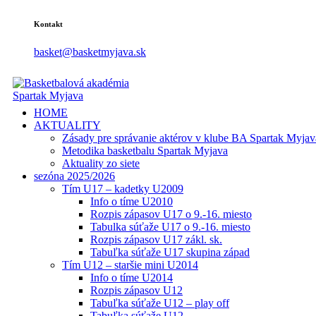
Kontakt
basket@basketmyjava.sk
HOME
AKTUALITY
Zásady pre správanie aktérov v klube BA Spartak Myjav
Metodika basketbalu Spartak Myjava
Aktuality zo siete
sezóna 2025/2026
Tím U17 – kadetky U2009
Info o tíme U2010
Rozpis zápasov U17 o 9.-16. miesto
Tabulka súťaže U17 o 9.-16. miesto
Rozpis zápasov U17 zákl. sk.
Tabuľka súťaže U17 skupina západ
Tím U12 – staršie mini U2014
Info o tíme U2014
Rozpis zápasov U12
Tabuľka súťaže U12 – play off
Tabuľka súťaže U12