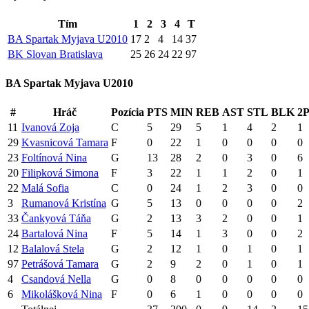
Tím
1
2
3
4
T
BA Spartak Myjava U2010
17
2
4
14
37
BK Slovan Bratislava
25
26
24
22
97
BA Spartak Myjava U2010
#
Hráč
Pozícia
PTS
MIN
REB
AST
STL
BLK
2
11
Ivanová Zoja
C
5
29
5
1
4
2
1
29
Kvasnicová Tamara
F
0
22
1
0
0
0
0
23
Foltínová Nina
G
13
28
2
0
3
0
6
20
Filipková Simona
F
3
22
1
1
2
0
1
22
Malá Sofia
C
0
24
1
2
3
0
0
3
Rumanová Kristína
G
5
13
0
0
0
0
2
33
Čankyová Táňa
G
2
13
3
2
0
0
1
24
Bartalová Nina
F
5
14
1
3
0
0
2
12
Balalová Stela
G
2
12
1
0
1
0
1
97
Petrášová Tamara
G
2
9
2
0
1
0
1
4
Csandová Nella
G
0
8
0
0
0
0
0
6
Mikolášková Nina
F
0
6
1
0
0
0
0