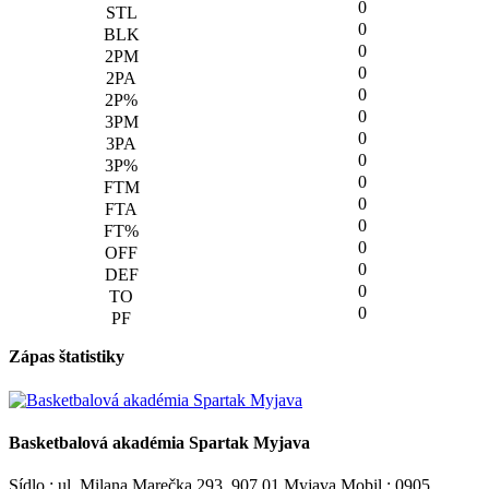
0
0
0
0
0
0
0
0
0
0
0
0
0
0
0
Zápas štatistiky
Basketbalová akadémia Spartak Myjava
Sídlo : ul. Milana Marečka 293, 907 01 Myjava Mobil : 0905