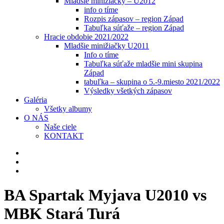
Mladšie minižiačky – U2012
info o tíme
Rozpis zápasov – region Západ
Tabuľka súťaže – region Západ
Hracie obdobie 2021/2022
Mladšie minižiačky U2011
Info o tíme
Tabuľka súťaže mladšie mini skupina
Západ
tabuľka – skupina o 5.-9.miesto 2021/2022
Výsledky všetkých zápasov
Galéria
Všetky albumy
O NÁS
Naše ciele
KONTAKT
BA Spartak Myjava U2010 vs
MBK Stará Turá