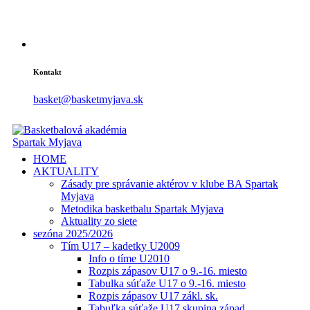
Kontakt
basket@basketmyjava.sk
HOME
AKTUALITY
Zásady pre správanie aktérov v klube BA Spartak
Myjava
Metodika basketbalu Spartak Myjava
Aktuality zo siete
sezóna 2025/2026
Tím U17 – kadetky U2009
Info o tíme U2010
Rozpis zápasov U17 o 9.-16. miesto
Tabulka súťaže U17 o 9.-16. miesto
Rozpis zápasov U17 zákl. sk.
Tabuľka súťaže U17 skupina západ