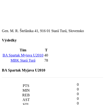
Gen. M. R. Štefánika 41, 916 01 Stará Turá, Slovensko
Výsledky
Tím
T
BA Spartak Myjava U2010
40
MBK Stará Turá
78
BA Spartak Myjava U2010
0
0
0
0
0