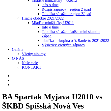
Mladšie minižiačky – U2012
info o tíme
Rozpis zápasov – region Západ
Tabuľka súťaže – region Západ
Hracie obdobie 2021/2022
Mladšie minižiačky U2011
Info o tíme
Tabuľka súťaže mladšie mini skupina
Západ
tabuľka – skupina o 5.-9.miesto 2021/2022
Výsledky všetkých zápasov
Galéria
Všetky albumy
O NÁS
Naše ciele
KONTAKT
BA Spartak Myjava U2010 vs
ŠKBD Spišská Nová Ves