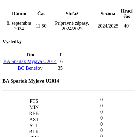
Hrací
Dátum
Čas
Súťaž
Sezóna
čas
8. septembra
Prípravné zápasy,
11:50
2024/2025
40'
2024
2024/2025
Výsledky
Tím
T
BA Spartak Myjava U2014
16
BC Benešov
35
BA Spartak Myjava U2014
0
0
0
0
0
0
0