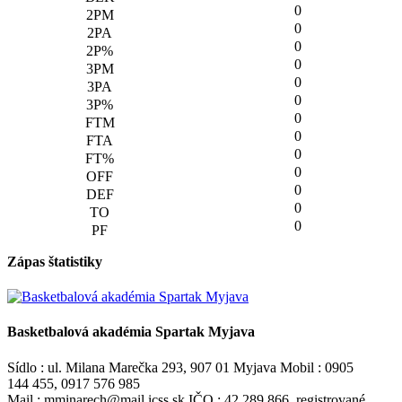
0
0
0
0
0
0
0
0
0
0
0
0
0
Zápas štatistiky
Basketbalová akadémia Spartak Myjava
Sídlo : ul. Milana Marečka 293, 907 01 Myjava Mobil : 0905
144 455, 0917 576 985
Mail : mminarech@mail.icss.sk IČO : 42 289 866, registrované