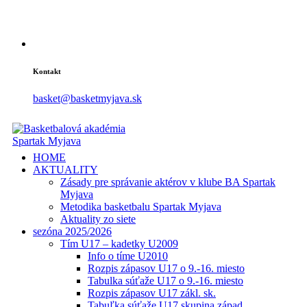
Kontakt
basket@basketmyjava.sk
HOME
AKTUALITY
Zásady pre správanie aktérov v klube BA Spartak
Myjava
Metodika basketbalu Spartak Myjava
Aktuality zo siete
sezóna 2025/2026
Tím U17 – kadetky U2009
Info o tíme U2010
Rozpis zápasov U17 o 9.-16. miesto
Tabulka súťaže U17 o 9.-16. miesto
Rozpis zápasov U17 zákl. sk.
Tabuľka súťaže U17 skupina západ