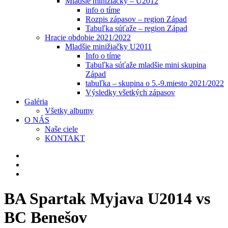
Mladšie minižiačky – U2012
info o tíme
Rozpis zápasov – region Západ
Tabuľka súťaže – region Západ
Hracie obdobie 2021/2022
Mladšie minižiačky U2011
Info o tíme
Tabuľka súťaže mladšie mini skupina
Západ
tabuľka – skupina o 5.-9.miesto 2021/2022
Výsledky všetkých zápasov
Galéria
Všetky albumy
O NÁS
Naše ciele
KONTAKT
BA Spartak Myjava U2014 vs
BC Benešov