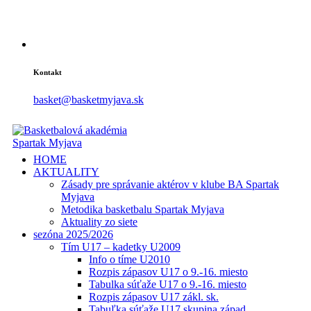
Kontakt
basket@basketmyjava.sk
HOME
AKTUALITY
Zásady pre správanie aktérov v klube BA Spartak
Myjava
Metodika basketbalu Spartak Myjava
Aktuality zo siete
sezóna 2025/2026
Tím U17 – kadetky U2009
Info o tíme U2010
Rozpis zápasov U17 o 9.-16. miesto
Tabulka súťaže U17 o 9.-16. miesto
Rozpis zápasov U17 zákl. sk.
Tabuľka súťaže U17 skupina západ