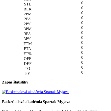
0
0
0
0
0
0
0
0
0
0
0
0
0
0
0
Zápas štatistiky
Basketbalová akadémia Spartak Myjava