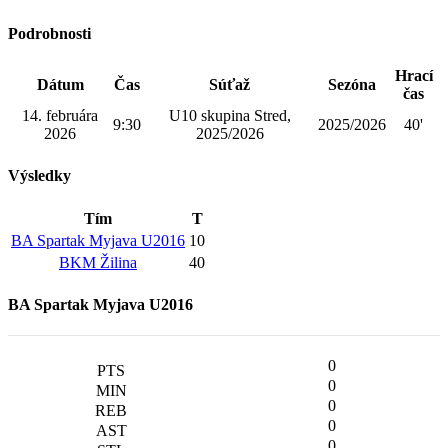
Podrobnosti
Hrací
Dátum
Čas
Súťaž
Sezóna
čas
14. februára
U10 skupina Stred,
9:30
2025/2026
40'
2026
2025/2026
Výsledky
Tím
T
BA Spartak Myjava U2016
10
BKM Žilina
40
BA Spartak Myjava U2016
0
0
0
0
0