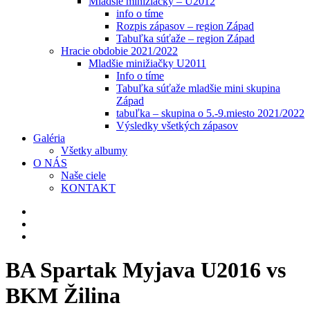
Mladšie minižiačky – U2012
info o tíme
Rozpis zápasov – region Západ
Tabuľka súťaže – region Západ
Hracie obdobie 2021/2022
Mladšie minižiačky U2011
Info o tíme
Tabuľka súťaže mladšie mini skupina
Západ
tabuľka – skupina o 5.-9.miesto 2021/2022
Výsledky všetkých zápasov
Galéria
Všetky albumy
O NÁS
Naše ciele
KONTAKT
BA Spartak Myjava U2016 vs
BKM
Žilina