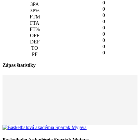
0
0
0
0
0
0
0
0
0
Zápas štatistiky
Basketbalová akadémia Spartak Myjava