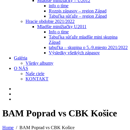
Mladšie minižiačky – U2012
info o tíme
Rozpis zápasov – region Západ
Tabuľka súťaže – region Západ
Hracie obdobie 2021/2022
Mladšie minižiačky U2011
Info o tíme
Tabuľka súťaže mladšie mini skupina
Západ
tabuľka – skupina o 5.-9.miesto 2021/2022
Výsledky všetkých zápasov
Galéria
Všetky albumy
O NÁS
Naše ciele
KONTAKT
BAM Poprad vs CBK Košice
Home
BAM Poprad vs CBK Košice