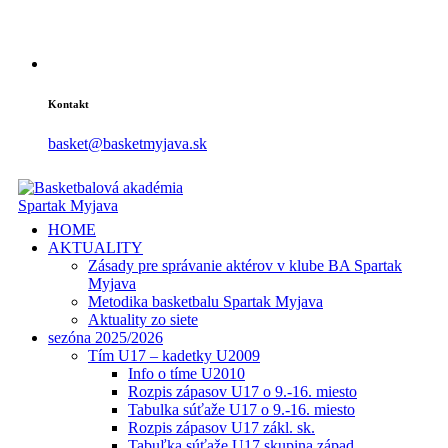
Kontakt
basket@basketmyjava.sk
HOME
AKTUALITY
Zásady pre správanie aktérov v klube BA Spartak
Myjava
Metodika basketbalu Spartak Myjava
Aktuality zo siete
sezóna 2025/2026
Tím U17 – kadetky U2009
Info o tíme U2010
Rozpis zápasov U17 o 9.-16. miesto
Tabulka súťaže U17 o 9.-16. miesto
Rozpis zápasov U17 zákl. sk.
Tabuľka súťaže U17 skupina západ