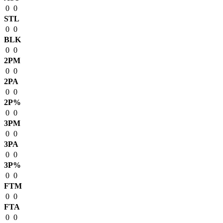
0
0
STL
0
0
BLK
0
0
2PM
0
0
2PA
0
0
2P%
0
0
3PM
0
0
3PA
0
0
3P%
0
0
FTM
0
0
FTA
0
0