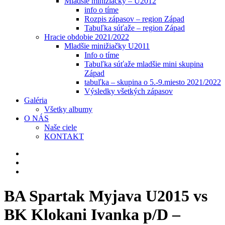
Mladšie minižiačky – U2012
info o tíme
Rozpis zápasov – region Západ
Tabuľka súťaže – region Západ
Hracie obdobie 2021/2022
Mladšie minižiačky U2011
Info o tíme
Tabuľka súťaže mladšie mini skupina
Západ
tabuľka – skupina o 5.-9.miesto 2021/2022
Výsledky všetkých zápasov
Galéria
Všetky albumy
O NÁS
Naše ciele
KONTAKT
BA Spartak Myjava U2015 vs
BK Klokani Ivanka p/D –