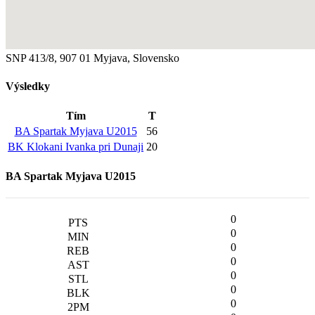
SNP 413/8, 907 01 Myjava, Slovensko
Výsledky
Tím
T
BA Spartak Myjava U2015
56
BK Klokani Ivanka pri Dunaji
20
BA Spartak Myjava U2015
0
0
0
0
0
0
0