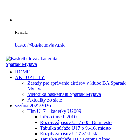
Kontakt
basket@basketmyjava.sk
HOME
AKTUALITY
Zásady pre správanie aktérov v klube BA Spartak
Myjava
Metodika basketbalu Spartak Myjava
Aktuality zo siete
sezóna 2025/2026
Tím U17 – kadetky U2009
Info o tíme U2010
Rozpis zápasov U17 o 9.-16. miesto
Tabulka súťaže U17 o 9.-16. miesto
Rozpis zápasov U17 zákl. sk.
Tabuľka súťaže U17 skupina západ