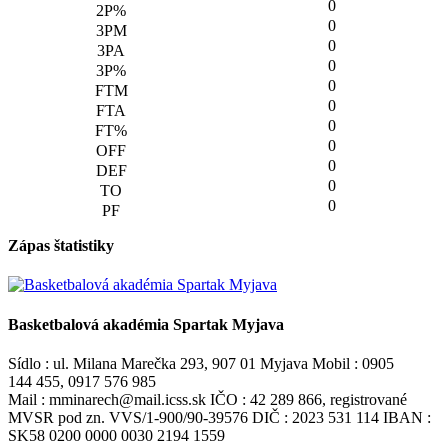
0
0
0
0
0
0
0
0
0
0
0
Zápas štatistiky
Basketbalová akadémia Spartak Myjava
Sídlo : ul. Milana Marečka 293, 907 01 Myjava Mobil : 0905
144 455, 0917 576 985
Mail : mminarech@mail.icss.sk IČO : 42 289 866, registrované
MVSR pod zn. VVS/1-900/90-39576 DIČ : 2023 531 114 IBAN :
SK58 0200 0000 0030 2194 1559