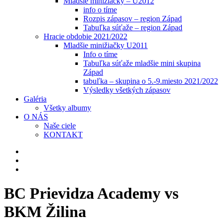
Mladšie minižiačky – U2012
info o tíme
Rozpis zápasov – region Západ
Tabuľka súťaže – region Západ
Hracie obdobie 2021/2022
Mladšie minižiačky U2011
Info o tíme
Tabuľka súťaže mladšie mini skupina
Západ
tabuľka – skupina o 5.-9.miesto 2021/2022
Výsledky všetkých zápasov
Galéria
Všetky albumy
O NÁS
Naše ciele
KONTAKT
BC Prievidza Academy vs
BKM Žilina