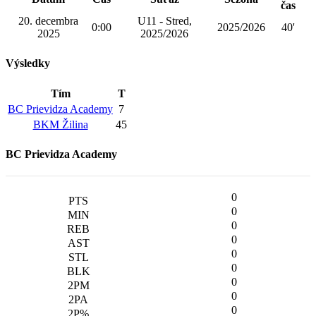
čas
20. decembra
U11 - Stred,
0:00
2025/2026
40'
2025
2025/2026
Výsledky
Tím
T
BC Prievidza Academy
7
BKM Žilina
45
BC Prievidza Academy
0
0
0
0
0
0
0
0
0