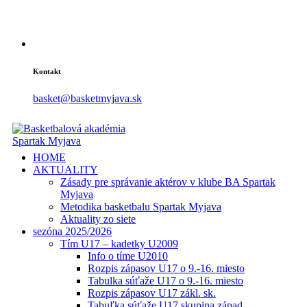
Kontakt
basket@basketmyjava.sk
HOME
AKTUALITY
Zásady pre správanie aktérov v klube BA Spartak
Myjava
Metodika basketbalu Spartak Myjava
Aktuality zo siete
sezóna 2025/2026
Tím U17 – kadetky U2009
Info o tíme U2010
Rozpis zápasov U17 o 9.-16. miesto
Tabulka súťaže U17 o 9.-16. miesto
Rozpis zápasov U17 zákl. sk.
Tabuľka súťaže U17 skupina západ