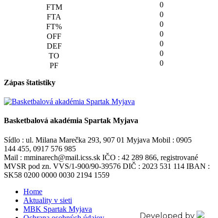
0
0
0
0
0
0
0
Zápas štatistiky
Basketbalová akadémia Spartak Myjava
Sídlo : ul. Milana Marečka 293, 907 01 Myjava Mobil : 0905
144 455, 0917 576 985
Mail : mminarech@mail.icss.sk IČO : 42 289 866, registrované
MVSR pod zn. VVS/1-900/90-39576 DIČ : 2023 531 114 IBAN :
SK58 0200 0000 0030 2194 1559
Home
Aktuality v sieti
MBK Spartak Myjava
Developed by
Ochrana osobných údajov