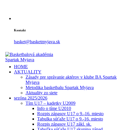
Kontakt
basket@basketmyjava.sk
HOME
AKTUALITY
Zásady pre správanie aktérov v klube BA Spartak
Myjava
Metodika basketbalu Spartak Myjava
Aktuality zo siete
sezóna 2025/2026
Tím U17 – kadetky U2009
Info o tíme U2010
Rozpis zápasov U17 o 9.-16. miesto
Tabulka súťaže U17 o 9.-16. miesto
Rozpis zápasov U17 zákl. sk.
Tabuľka súťaže U17 skupina západ