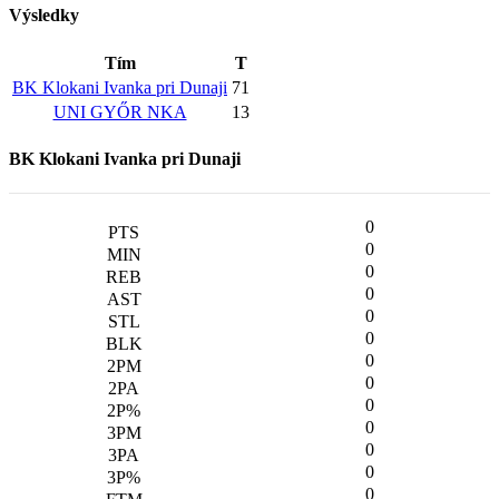
Výsledky
Tím
T
BK Klokani Ivanka pri Dunaji
71
UNI GYŐR NKA
13
BK Klokani Ivanka pri Dunaji
0
0
0
0
0
0
0
0
0
0
0
0
0