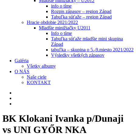
Mladšie minižiačky – U2012
info o tíme
Rozpis zápasov – region Západ
Tabuľka súťaže – region Západ
Hracie obdobie 2021/2022
Mladšie minižiačky U2011
Info o tíme
Tabuľka súťaže mladšie mini skupina
Západ
tabuľka – skupina o 5.-9.miesto 2021/2022
Výsledky všetkých zápasov
Galéria
Všetky albumy
O NÁS
Naše ciele
KONTAKT
BK Klokani Ivanka p/Dunaji
vs UNI GYŐR NKA