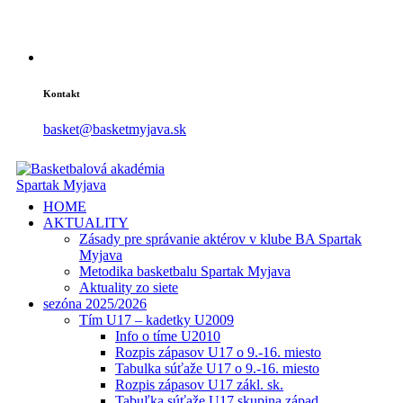
Kontakt
basket@basketmyjava.sk
HOME
AKTUALITY
Zásady pre správanie aktérov v klube BA Spartak
Myjava
Metodika basketbalu Spartak Myjava
Aktuality zo siete
sezóna 2025/2026
Tím U17 – kadetky U2009
Info o tíme U2010
Rozpis zápasov U17 o 9.-16. miesto
Tabulka súťaže U17 o 9.-16. miesto
Rozpis zápasov U17 zákl. sk.
Tabuľka súťaže U17 skupina západ