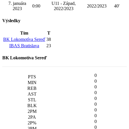
7. januára
U11 - Západ,
0:00
2022/2023
40'
2023
2022/2023
Výsledky
Tím
T
BK Lokomotíva Sereď
38
IBAS Bratislava
23
BK Lokomotíva Sereď
0
0
0
0
0
0
0
0
0
0