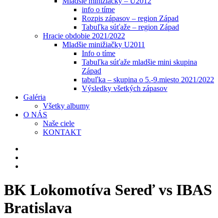
Mladšie minižiačky – U2012
info o tíme
Rozpis zápasov – region Západ
Tabuľka súťaže – region Západ
Hracie obdobie 2021/2022
Mladšie minižiačky U2011
Info o tíme
Tabuľka súťaže mladšie mini skupina
Západ
tabuľka – skupina o 5.-9.miesto 2021/2022
Výsledky všetkých zápasov
Galéria
Všetky albumy
O NÁS
Naše ciele
KONTAKT
BK Lokomotíva Sereď vs IBAS
Bratislava