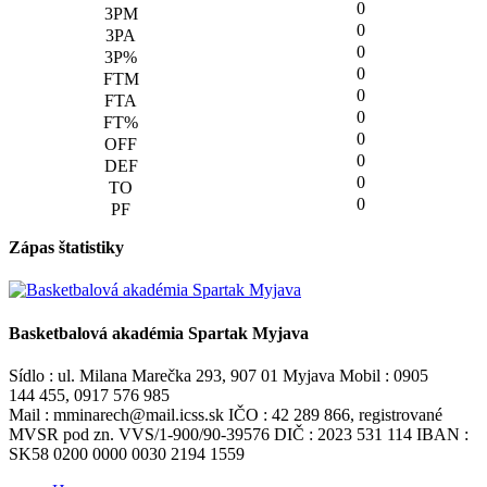
0
0
0
0
0
0
0
0
0
0
Zápas štatistiky
Basketbalová akadémia Spartak Myjava
Sídlo : ul. Milana Marečka 293, 907 01 Myjava Mobil : 0905
144 455, 0917 576 985
Mail : mminarech@mail.icss.sk IČO : 42 289 866, registrované
MVSR pod zn. VVS/1-900/90-39576 DIČ : 2023 531 114 IBAN :
SK58 0200 0000 0030 2194 1559