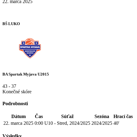
22. marca 2025
BŠ LUKO
BA Spartak Myjava U2015
43
-
37
Konečné skóre
Podrobnosti
Dátum
Čas
Súťaž
Sezóna
Hrací čas
22. marca 2025
0:00
U10 - Stred, 2024/2025
2024/2025
40'
Výsledky