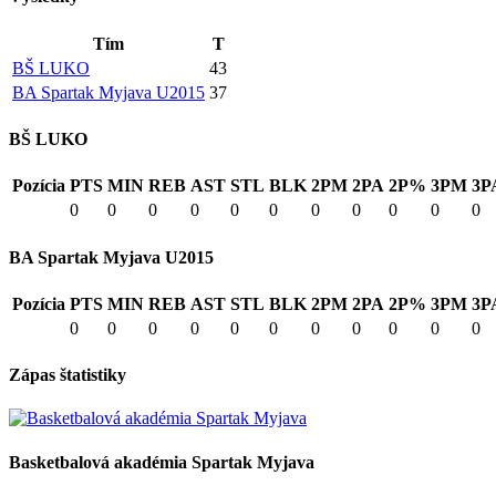
Tím
T
BŠ LUKO
43
BA Spartak Myjava U2015
37
BŠ LUKO
Pozícia
PTS
MIN
REB
AST
STL
BLK
2PM
2PA
2P%
3PM
3P
0
0
0
0
0
0
0
0
0
0
0
BA Spartak Myjava U2015
Pozícia
PTS
MIN
REB
AST
STL
BLK
2PM
2PA
2P%
3PM
3P
0
0
0
0
0
0
0
0
0
0
0
Zápas štatistiky
Basketbalová akadémia Spartak Myjava