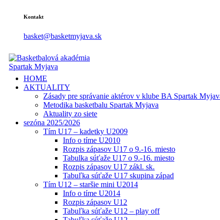
Kontakt
basket@basketmyjava.sk
HOME
AKTUALITY
Zásady pre správanie aktérov v klube BA Spartak Myjav
Metodika basketbalu Spartak Myjava
Aktuality zo siete
sezóna 2025/2026
Tím U17 – kadetky U2009
Info o tíme U2010
Rozpis zápasov U17 o 9.-16. miesto
Tabulka súťaže U17 o 9.-16. miesto
Rozpis zápasov U17 zákl. sk.
Tabuľka súťaže U17 skupina západ
Tím U12 – staršie mini U2014
Info o tíme U2014
Rozpis zápasov U12
Tabuľka súťaže U12 – play off
Tabuľka súťaže U12