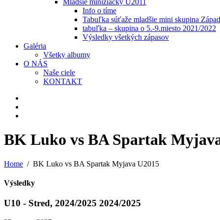
Mladšie minižiačky U2011
Info o tíme
Tabuľka súťaže mladšie mini skupina Zápa
tabuľka – skupina o 5.-9.miesto 2021/2022
Výsledky všetkých zápasov
Galéria
Všetky albumy
O NÁS
Naše ciele
KONTAKT
BK Luko vs BA Spartak Myjav
Home
BK Luko vs BA Spartak Myjava U2015
Výsledky
U10 - Stred, 2024/2025 2024/2025