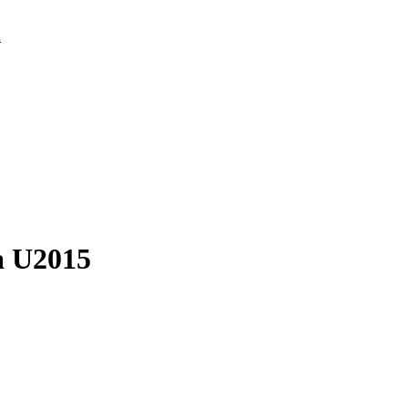
d
a U2015