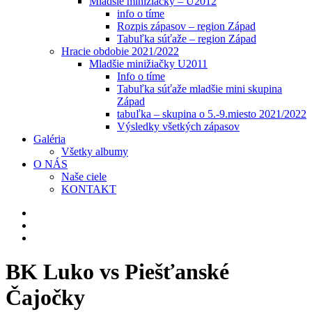
Mladšie minižiačky – U2012
info o tíme
Rozpis zápasov – region Západ
Tabuľka súťaže – region Západ
Hracie obdobie 2021/2022
Mladšie minižiačky U2011
Info o tíme
Tabuľka súťaže mladšie mini skupina
Západ
tabuľka – skupina o 5.-9.miesto 2021/2022
Výsledky všetkých zápasov
Galéria
Všetky albumy
O NÁS
Naše ciele
KONTAKT
BK Luko vs Piešťanské
Čajočky