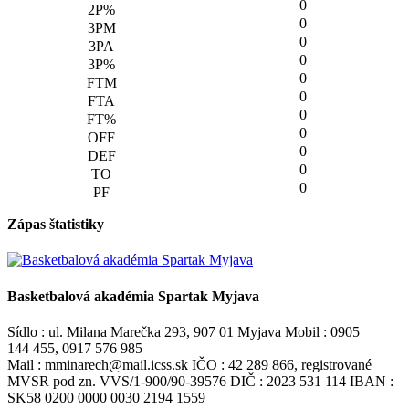
0
0
0
0
0
0
0
0
0
0
0
Zápas štatistiky
Basketbalová akadémia Spartak Myjava
Sídlo : ul. Milana Marečka 293, 907 01 Myjava Mobil : 0905
144 455, 0917 576 985
Mail : mminarech@mail.icss.sk IČO : 42 289 866, registrované
MVSR pod zn. VVS/1-900/90-39576 DIČ : 2023 531 114 IBAN :
SK58 0200 0000 0030 2194 1559