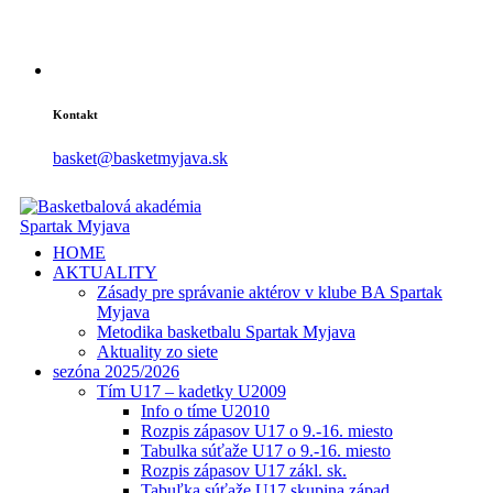
Kontakt
basket@basketmyjava.sk
HOME
AKTUALITY
Zásady pre správanie aktérov v klube BA Spartak
Myjava
Metodika basketbalu Spartak Myjava
Aktuality zo siete
sezóna 2025/2026
Tím U17 – kadetky U2009
Info o tíme U2010
Rozpis zápasov U17 o 9.-16. miesto
Tabulka súťaže U17 o 9.-16. miesto
Rozpis zápasov U17 zákl. sk.
Tabuľka súťaže U17 skupina západ