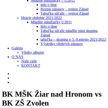
Mladšie minižiačky – U2012
info o tíme
Rozpis zápasov – region Západ
Tabuľka súťaže – region Západ
Hracie obdobie 2021/2022
Mladšie minižiačky U2011
Info o tíme
Tabuľka súťaže mladšie mini skupina
Západ
tabuľka – skupina o 5.-9.miesto 2021/2022
Výsledky všetkých zápasov
Galéria
Všetky albumy
O NÁS
Naše ciele
KONTAKT
BK MŠK Žiar nad Hronom vs
BK ZŠ Zvolen