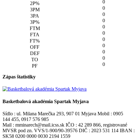
0
0
0
0
0
0
0
0
0
0
0
Zápas štatistiky
Basketbalová akadémia Spartak Myjava
Sídlo : ul. Milana Marečka 293, 907 01 Myjava Mobil : 0905
144 455, 0917 576 985
Mail : mminarech@mail.icss.sk IČO : 42 289 866, registrované
MVSR pod zn. VVS/1-900/90-39576 DIČ : 2023 531 114 IBAN :
SK58 0200 0000 0030 2194 1559