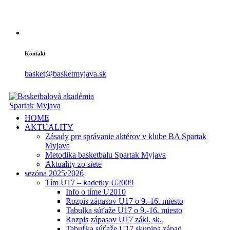
Kontakt
basket@basketmyjava.sk
HOME
AKTUALITY
Zásady pre správanie aktérov v klube BA Spartak
Myjava
Metodika basketbalu Spartak Myjava
Aktuality zo siete
sezóna 2025/2026
Tím U17 – kadetky U2009
Info o tíme U2010
Rozpis zápasov U17 o 9.-16. miesto
Tabulka súťaže U17 o 9.-16. miesto
Rozpis zápasov U17 zákl. sk.
Tabuľka súťaže U17 skupina západ