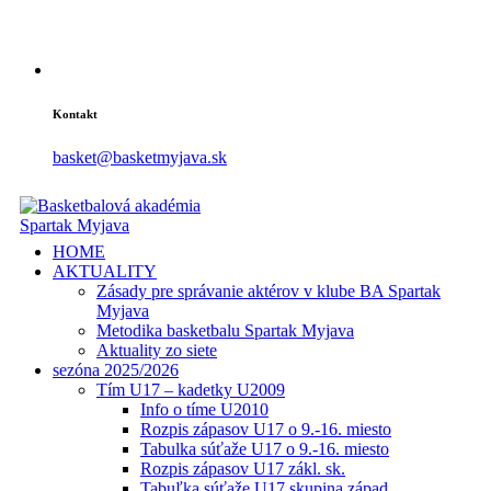
Kontakt
basket@basketmyjava.sk
HOME
AKTUALITY
Zásady pre správanie aktérov v klube BA Spartak
Myjava
Metodika basketbalu Spartak Myjava
Aktuality zo siete
sezóna 2025/2026
Tím U17 – kadetky U2009
Info o tíme U2010
Rozpis zápasov U17 o 9.-16. miesto
Tabulka súťaže U17 o 9.-16. miesto
Rozpis zápasov U17 zákl. sk.
Tabuľka súťaže U17 skupina západ