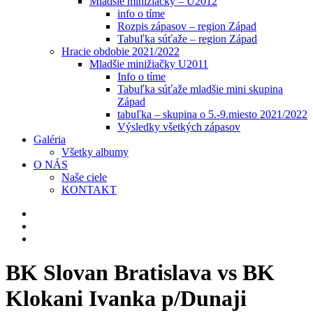
Mladšie minižiačky – U2012
info o tíme
Rozpis zápasov – region Západ
Tabuľka súťaže – region Západ
Hracie obdobie 2021/2022
Mladšie minižiačky U2011
Info o tíme
Tabuľka súťaže mladšie mini skupina
Západ
tabuľka – skupina o 5.-9.miesto 2021/2022
Výsledky všetkých zápasov
Galéria
Všetky albumy
O NÁS
Naše ciele
KONTAKT
BK Slovan Bratislava vs BK
Klokani Ivanka p/Dunaji