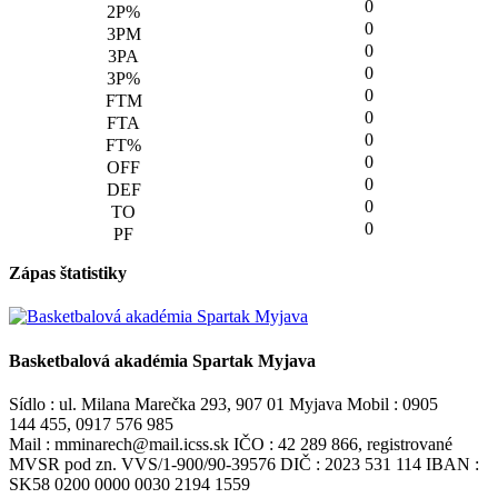
0
0
0
0
0
0
0
0
0
0
0
Zápas štatistiky
Basketbalová akadémia Spartak Myjava
Sídlo : ul. Milana Marečka 293, 907 01 Myjava Mobil : 0905
144 455, 0917 576 985
Mail : mminarech@mail.icss.sk IČO : 42 289 866, registrované
MVSR pod zn. VVS/1-900/90-39576 DIČ : 2023 531 114 IBAN :
SK58 0200 0000 0030 2194 1559