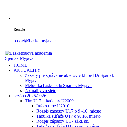
Kontakt
basket@basketmyjava.sk
HOME
AKTUALITY
Zásady pre správanie aktérov v klube BA Spartak
Myjava
Metodika basketbalu Spartak Myjava
Aktuality zo siete
sezóna 2025/2026
Tím U17 – kadetky U2009
Info o tíme U2010
Rozpis zápasov U17 o 9.-16. miesto
Tabulka súťaže U17 o 9.-16. miesto
Rozpis zápasov U17 zákl. sk.
Tabuľka súťaže U17 skupina západ