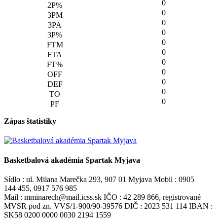
0
0
0
0
0
0
0
0
0
0
0
Zápas štatistiky
Basketbalová akadémia Spartak Myjava
Sídlo : ul. Milana Marečka 293, 907 01 Myjava Mobil : 0905
144 455, 0917 576 985
Mail : mminarech@mail.icss.sk IČO : 42 289 866, registrované
MVSR pod zn. VVS/1-900/90-39576 DIČ : 2023 531 114 IBAN :
SK58 0200 0000 0030 2194 1559