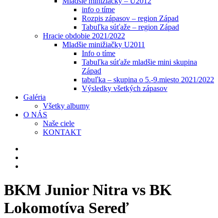
Mladšie minižiačky – U2012
info o tíme
Rozpis zápasov – region Západ
Tabuľka súťaže – region Západ
Hracie obdobie 2021/2022
Mladšie minižiačky U2011
Info o tíme
Tabuľka súťaže mladšie mini skupina
Západ
tabuľka – skupina o 5.-9.miesto 2021/2022
Výsledky všetkých zápasov
Galéria
Všetky albumy
O NÁS
Naše ciele
KONTAKT
BKM Junior Nitra vs BK
Lokomotíva Sereď