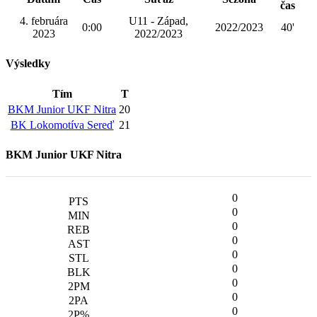
čas
4. februára
U11 - Západ,
0:00
2022/2023
40'
2023
2022/2023
Výsledky
Tím
T
BKM Junior UKF Nitra
20
BK Lokomotíva Sereď
21
BKM Junior UKF Nitra
0
0
0
0
0
0
0
0
0