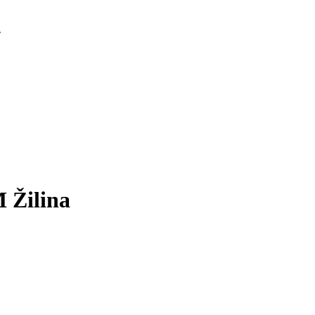
d
 Žilina