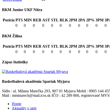
BKM Junior UKF Nitra
Pozícia
PTS
MIN
REB
AST
STL
BLK
2PM
2PA
2P%
3PM
3P
0
0
0
0
0
0
0
0
0
0
0
BKM Žilina
Pozícia
PTS
MIN
REB
AST
STL
BLK
2PM
2PA
2P%
3PM
3P
0
0
0
0
0
0
0
0
0
0
0
Zápas štatistiky
Basketbalová akadémia Spartak Myjava
Sídlo : ul. Milana Marečka 293, 907 01 Myjava Mobil : 0905 144 45
Mail : mminarech@mail.icss.sk IČO : 42 289 866, registrované M
Home
Aktuality v sieti