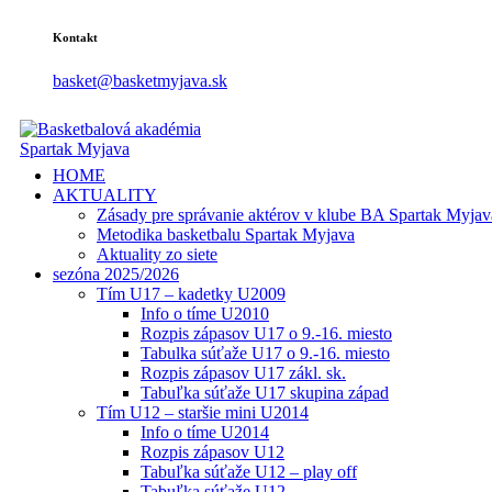
Kontakt
basket@basketmyjava.sk
HOME
AKTUALITY
Zásady pre správanie aktérov v klube BA Spartak Myjav
Metodika basketbalu Spartak Myjava
Aktuality zo siete
sezóna 2025/2026
Tím U17 – kadetky U2009
Info o tíme U2010
Rozpis zápasov U17 o 9.-16. miesto
Tabulka súťaže U17 o 9.-16. miesto
Rozpis zápasov U17 zákl. sk.
Tabuľka súťaže U17 skupina západ
Tím U12 – staršie mini U2014
Info o tíme U2014
Rozpis zápasov U12
Tabuľka súťaže U12 – play off
Tabuľka súťaže U12