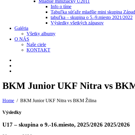
Mladšie minižiačky U2011
Info o tíme
Tabuľka súťaže mladšie mini skupina Zápa
tabuľka – skupina o 5.-9.miesto 2021/2022
Výsledky všetkých zápasov
Galéria
Všetky albumy
O NÁS
Naše ciele
KONTAKT
BKM Junior UKF Nitra vs BKM
Home
BKM Junior UKF Nitra vs BKM Žilina
Výsledky
U17 – skupina o 9.-16.miesto, 2025/2026 2025/2026