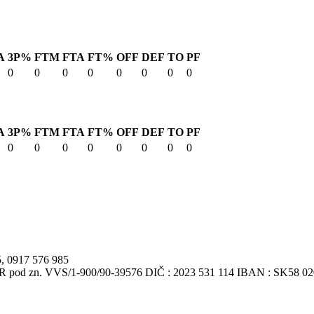
A
3P%
FTM
FTA
FT%
OFF
DEF
TO
PF
0
0
0
0
0
0
0
0
A
3P%
FTM
FTA
FT%
OFF
DEF
TO
PF
0
0
0
0
0
0
0
0
5, 0917 576 985
VSR pod zn. VVS/1-900/90-39576 DIČ : 2023 531 114 IBAN : SK58 0