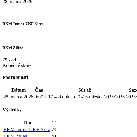
28. marca 2026
BKM Junior UKF Nitra
BKM Žilina
79
-
44
Konečné skóre
Podrobnosti
Dátum
Čas
Súťaž
Sez
28. marca 2026
0:00
U17 – skupina o 9.-16.miesto, 2025/2026
2025
Výsledky
Tím
T
BKM Junior UKF Nitra
79
BKM Žilina
44