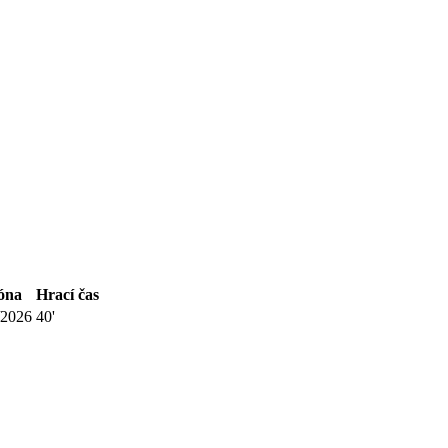
óna
Hrací čas
/2026
40'