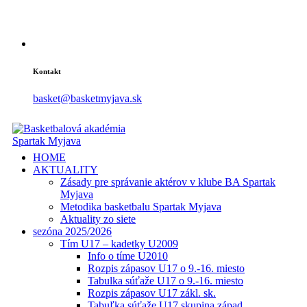
Kontakt
basket@basketmyjava.sk
HOME
AKTUALITY
Zásady pre správanie aktérov v klube BA Spartak
Myjava
Metodika basketbalu Spartak Myjava
Aktuality zo siete
sezóna 2025/2026
Tím U17 – kadetky U2009
Info o tíme U2010
Rozpis zápasov U17 o 9.-16. miesto
Tabulka súťaže U17 o 9.-16. miesto
Rozpis zápasov U17 zákl. sk.
Tabuľka súťaže U17 skupina západ