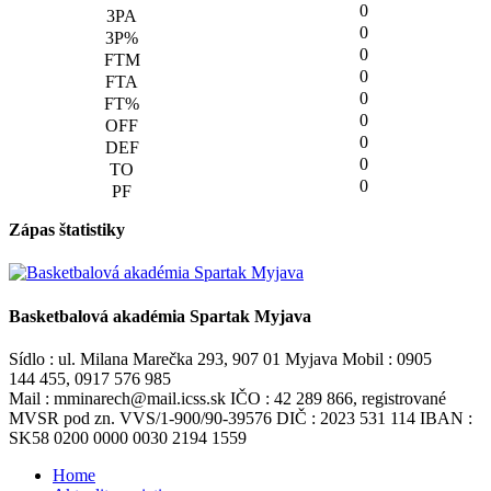
0
0
0
0
0
0
0
0
0
Zápas štatistiky
Basketbalová akadémia Spartak Myjava
Sídlo : ul. Milana Marečka 293, 907 01 Myjava Mobil : 0905
144 455, 0917 576 985
Mail : mminarech@mail.icss.sk IČO : 42 289 866, registrované
MVSR pod zn. VVS/1-900/90-39576 DIČ : 2023 531 114 IBAN :
SK58 0200 0000 0030 2194 1559
Home