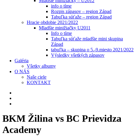
Mladšie minižiačky – U2012
info o tíme
Rozpis zápasov – region Západ
Tabuľka súťaže – region Západ
Hracie obdobie 2021/2022
Mladšie minižiačky U2011
Info o tíme
Tabuľka súťaže mladšie mini skupina
Západ
tabuľka – skupina o 5.-9.miesto 2021/2022
Výsledky všetkých zápasov
Galéria
Všetky albumy
O NÁS
Naše ciele
KONTAKT
BKM Žilina vs BC Prievidza
Academy