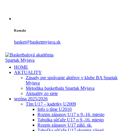
Kontakt
basket@basketmyjava.sk
HOME
AKTUALITY
Zásady pre správanie aktérov v klube BA Spartak
Myjava
Metodika basketbalu Spartak Myjava
Aktuality zo siete
sezóna 2025/2026
Tím U17 – kadetky U2009
Info o tíme U2010
Rozpis zápasov U17 o 9.-16. miesto
Tabulka súťaže U17 o 9.-16. miesto
Rozpis zápasov U17 zákl. sk.
Tabuľka súťaže U17 skupina západ