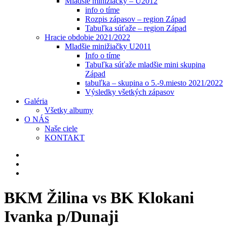
Mladšie minižiačky – U2012
info o tíme
Rozpis zápasov – region Západ
Tabuľka súťaže – region Západ
Hracie obdobie 2021/2022
Mladšie minižiačky U2011
Info o tíme
Tabuľka súťaže mladšie mini skupina
Západ
tabuľka – skupina o 5.-9.miesto 2021/2022
Výsledky všetkých zápasov
Galéria
Všetky albumy
O NÁS
Naše ciele
KONTAKT
BKM Žilina vs BK Klokani
Ivanka p/Dunaji