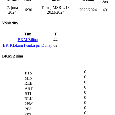
čas
7. júna
Turnaj MSR U13,
16:30
2023/2024
40'
2024
2023/2024
Výsledky
Tím
T
BKM Žilina
44
BK Klokani Ivanka pri Dunaji
62
BKM Žilina
0
0
0
0
0
0
0
0
0