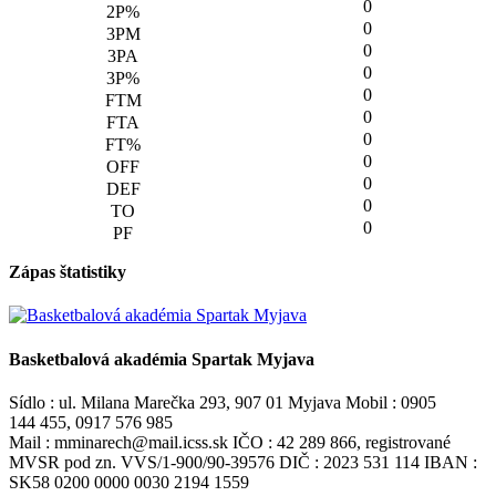
0
0
0
0
0
0
0
0
0
0
0
Zápas štatistiky
Basketbalová akadémia Spartak Myjava
Sídlo : ul. Milana Marečka 293, 907 01 Myjava Mobil : 0905
144 455, 0917 576 985
Mail : mminarech@mail.icss.sk IČO : 42 289 866, registrované
MVSR pod zn. VVS/1-900/90-39576 DIČ : 2023 531 114 IBAN :
SK58 0200 0000 0030 2194 1559