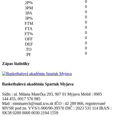
0
0
0
0
0
0
0
0
0
0
0
Zápas štatistiky
Basketbalová akadémia Spartak Myjava
Sídlo : ul. Milana Marečka 293, 907 01 Myjava Mobil : 0905
144 455, 0917 576 985
Mail : mminarech@mail.icss.sk IČO : 42 289 866, registrované
MVSR pod zn. VVS/1-900/90-39576 DIČ : 2023 531 114 IBAN :
SK58 0200 0000 0030 2194 1559