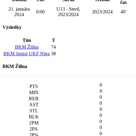
čas
21. januára
U13 - Stred,
0:00
2023/2024
40'
2024
2023/2024
Výsledky
Tím
T
BKM Žilina
74
BKM Junior UKF Nitra
38
BKM Žilina
0
0
0
0
0
0
0
0
0