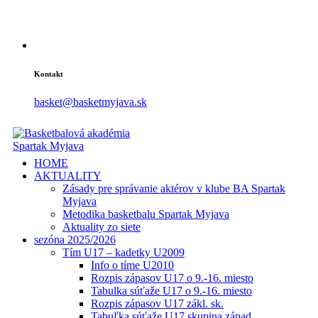
Kontakt
basket@basketmyjava.sk
HOME
AKTUALITY
Zásady pre správanie aktérov v klube BA Spartak
Myjava
Metodika basketbalu Spartak Myjava
Aktuality zo siete
sezóna 2025/2026
Tím U17 – kadetky U2009
Info o tíme U2010
Rozpis zápasov U17 o 9.-16. miesto
Tabulka súťaže U17 o 9.-16. miesto
Rozpis zápasov U17 zákl. sk.
Tabuľka súťaže U17 skupina západ