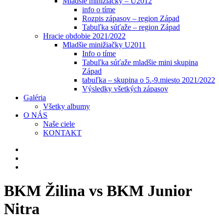
Mladšie minižiačky – U2012
info o tíme
Rozpis zápasov – region Západ
Tabuľka súťaže – region Západ
Hracie obdobie 2021/2022
Mladšie minižiačky U2011
Info o tíme
Tabuľka súťaže mladšie mini skupina
Západ
tabuľka – skupina o 5.-9.miesto 2021/2022
Výsledky všetkých zápasov
Galéria
Všetky albumy
O NÁS
Naše ciele
KONTAKT
BKM Žilina vs BKM Junior
Nitra