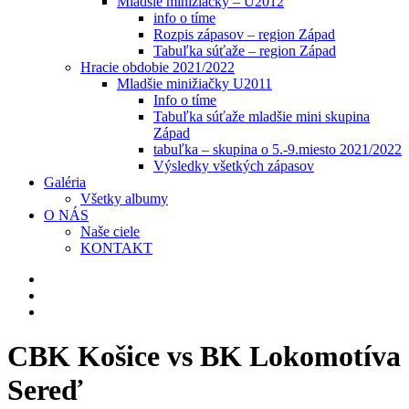
Mladšie minižiačky – U2012
info o tíme
Rozpis zápasov – region Západ
Tabuľka súťaže – region Západ
Hracie obdobie 2021/2022
Mladšie minižiačky U2011
Info o tíme
Tabuľka súťaže mladšie mini skupina
Západ
tabuľka – skupina o 5.-9.miesto 2021/2022
Výsledky všetkých zápasov
Galéria
Všetky albumy
O NÁS
Naše ciele
KONTAKT
CBK Košice vs BK Lokomotíva
Sereď