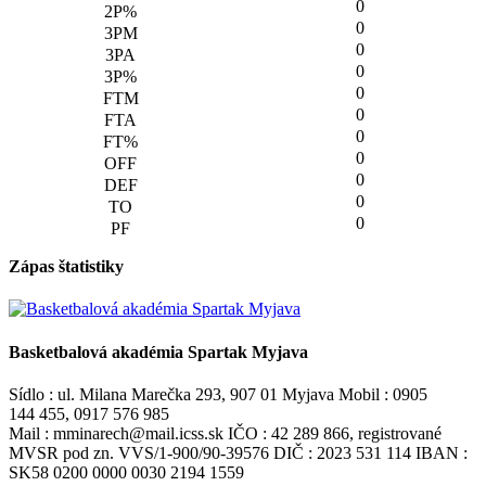
0
0
0
0
0
0
0
0
0
0
0
Zápas štatistiky
Basketbalová akadémia Spartak Myjava
Sídlo : ul. Milana Marečka 293, 907 01 Myjava Mobil : 0905
144 455, 0917 576 985
Mail : mminarech@mail.icss.sk IČO : 42 289 866, registrované
MVSR pod zn. VVS/1-900/90-39576 DIČ : 2023 531 114 IBAN :
SK58 0200 0000 0030 2194 1559