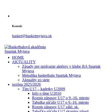
Kontakt
basket@basketmyjava.sk
HOME
AKTUALITY
Zásady pre správanie aktérov v klube BA Spartak
Myjava
Metodika basketbalu Spartak Myjava
Aktuality zo siete
sezóna 2025/2026
Tím U17 – kadetky U2009
Info o tíme U2010
Rozpis zápasov U17 o 9.-16. miesto
Tabulka súťaže U17 o 9.-16. miesto
Rozpis zápasov U17 zákl. sk.
Tabuľka súťaže U17 skupina západ