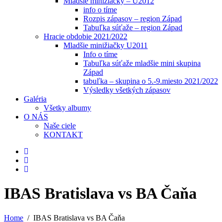
Mladšie minižiačky – U2012
info o tíme
Rozpis zápasov – region Západ
Tabuľka súťaže – region Západ
Hracie obdobie 2021/2022
Mladšie minižiačky U2011
Info o tíme
Tabuľka súťaže mladšie mini skupina
Západ
tabuľka – skupina o 5.-9.miesto 2021/2022
Výsledky všetkých zápasov
Galéria
Všetky albumy
O NÁS
Naše ciele
KONTAKT
IBAS Bratislava vs BA Čaňa
Home
IBAS Bratislava vs BA Čaňa