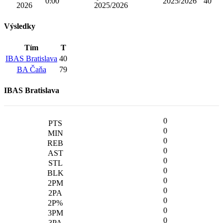
0:00
2025/2026
40'
2026
2025/2026
Výsledky
Tím
T
IBAS Bratislava
40
BA Čaňa
79
IBAS Bratislava
0
0
0
0
0
0
0
0
0
0
0