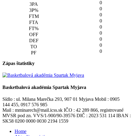
0
0
0
0
0
0
0
0
0
Zápas štatistiky
Basketbalová akadémia Spartak Myjava
Sídlo : ul. Milana Marečka 293, 907 01 Myjava Mobil : 0905
144 455, 0917 576 985
Mail : mminarech@mail.icss.sk IČO : 42 289 866, registrované
MVSR pod zn. VVS/1-900/90-39576 DIČ : 2023 531 114 IBAN :
SK58 0200 0000 0030 2194 1559
Home