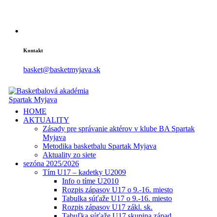
Kontakt
basket@basketmyjava.sk
HOME
AKTUALITY
Zásady pre správanie aktérov v klube BA Spartak
Myjava
Metodika basketbalu Spartak Myjava
Aktuality zo siete
sezóna 2025/2026
Tím U17 – kadetky U2009
Info o tíme U2010
Rozpis zápasov U17 o 9.-16. miesto
Tabulka súťaže U17 o 9.-16. miesto
Rozpis zápasov U17 zákl. sk.
Tabuľka súťaže U17 skupina západ