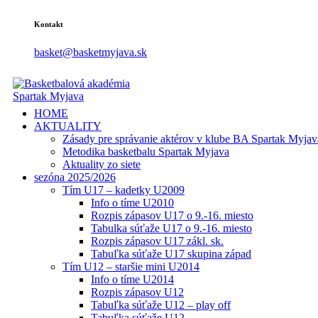
Kontakt
basket@basketmyjava.sk
HOME
AKTUALITY
Zásady pre správanie aktérov v klube BA Spartak Myjav
Metodika basketbalu Spartak Myjava
Aktuality zo siete
sezóna 2025/2026
Tím U17 – kadetky U2009
Info o tíme U2010
Rozpis zápasov U17 o 9.-16. miesto
Tabulka súťaže U17 o 9.-16. miesto
Rozpis zápasov U17 zákl. sk.
Tabuľka súťaže U17 skupina západ
Tím U12 – staršie mini U2014
Info o tíme U2014
Rozpis zápasov U12
Tabuľka súťaže U12 – play off
Tabuľka súťaže U12