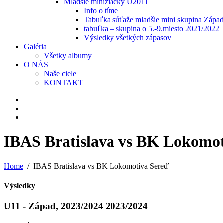
Mladšie minižiačky U2011
Info o tíme
Tabuľka súťaže mladšie mini skupina Zápa
tabuľka – skupina o 5.-9.miesto 2021/2022
Výsledky všetkých zápasov
Galéria
Všetky albumy
O NÁS
Naše ciele
KONTAKT
IBAS Bratislava vs BK Lokomot
Home
IBAS Bratislava vs BK Lokomotíva Sereď
Výsledky
U11 - Západ, 2023/2024 2023/2024