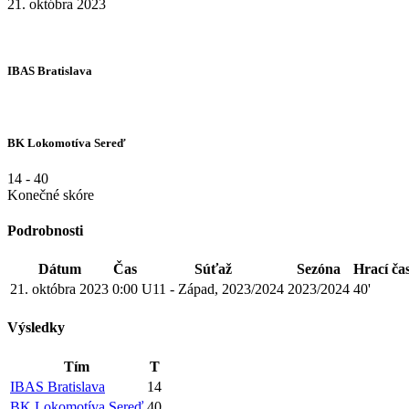
21. októbra 2023
IBAS Bratislava
BK Lokomotíva Sereď
14
-
40
Konečné skóre
Podrobnosti
Dátum
Čas
Súťaž
Sezóna
Hrací ča
21. októbra 2023
0:00
U11 - Západ, 2023/2024
2023/2024
40'
Výsledky
Tím
T
IBAS Bratislava
14
BK Lokomotíva Sereď
40