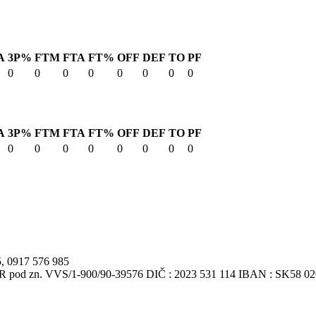
A
3P%
FTM
FTA
FT%
OFF
DEF
TO
PF
0
0
0
0
0
0
0
0
A
3P%
FTM
FTA
FT%
OFF
DEF
TO
PF
0
0
0
0
0
0
0
0
5, 0917 576 985
VSR pod zn. VVS/1-900/90-39576 DIČ : 2023 531 114 IBAN : SK58 0