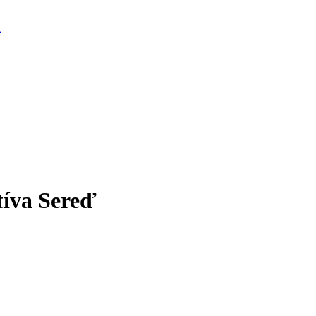
d
íva Sereď