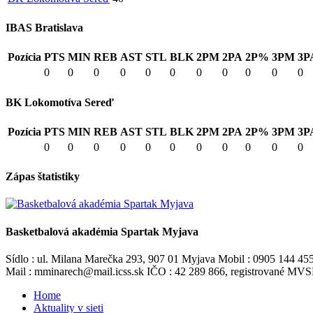
IBAS Bratislava
Pozícia
PTS
MIN
REB
AST
STL
BLK
2PM
2PA
2P%
3PM
3P
0
0
0
0
0
0
0
0
0
0
0
BK Lokomotíva Sereď
Pozícia
PTS
MIN
REB
AST
STL
BLK
2PM
2PA
2P%
3PM
3P
0
0
0
0
0
0
0
0
0
0
0
Zápas štatistiky
Basketbalová akadémia Spartak Myjava
Sídlo : ul. Milana Marečka 293, 907 01 Myjava Mobil : 0905 144 45
Mail : mminarech@mail.icss.sk IČO : 42 289 866, registrované M
Home
Aktuality v sieti