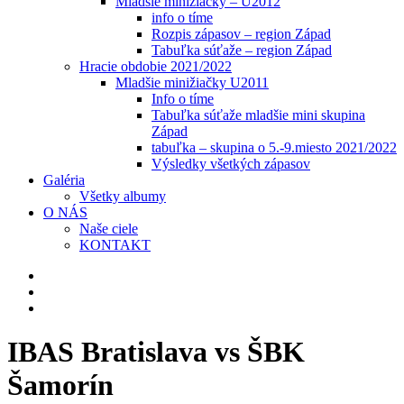
Mladšie minižiačky – U2012
info o tíme
Rozpis zápasov – region Západ
Tabuľka súťaže – region Západ
Hracie obdobie 2021/2022
Mladšie minižiačky U2011
Info o tíme
Tabuľka súťaže mladšie mini skupina
Západ
tabuľka – skupina o 5.-9.miesto 2021/2022
Výsledky všetkých zápasov
Galéria
Všetky albumy
O NÁS
Naše ciele
KONTAKT
IBAS Bratislava vs ŠBK
Šamorín