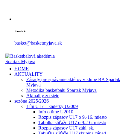
Kontakt
basket@basketmyjava.sk
HOME
AKTUALITY
Zásady pre správanie aktérov v klube BA Spartak
Myjava
Metodika basketbalu Spartak Myjava
Aktuality zo siete
sezóna 2025/2026
Tím U17 – kadetky U2009
Info o tíme U2010
Rozpis zápasov U17 o 9.-16. miesto
Tabulka súťaže U17 o 9.-16. miesto
Rozpis zápasov U17 zákl. sk.
Tabuľka súťaže U17 skupina západ