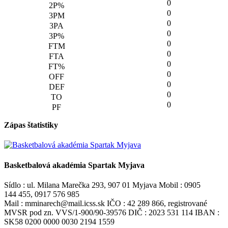
0
0
0
0
0
0
0
0
0
0
0
Zápas štatistiky
Basketbalová akadémia Spartak Myjava
Sídlo : ul. Milana Marečka 293, 907 01 Myjava Mobil : 0905
144 455, 0917 576 985
Mail : mminarech@mail.icss.sk IČO : 42 289 866, registrované
MVSR pod zn. VVS/1-900/90-39576 DIČ : 2023 531 114 IBAN :
SK58 0200 0000 0030 2194 1559