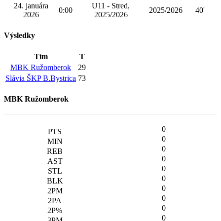
24. januára
U11 - Stred,
0:00
2025/2026
40'
2026
2025/2026
Výsledky
Tím
T
MBK Ružomberok
29
Slávia ŠKP B.Bystrica
73
MBK Ružomberok
0
0
0
0
0
0
0
0
0
0