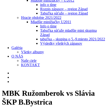
Mladšie minižiačky – U2012
info o tíme
Rozpis zápasov – region Západ
Tabuľka súťaže – region Západ
Hracie obdobie 2021/2022
Mladšie minižiačky U2011
Info o tíme
Tabuľka súťaže mladšie mini skupina
Západ
tabuľka – skupina o 5.-9.miesto 2021/2022
Výsledky všetkých zápasov
Galéria
Všetky albumy
O NÁS
Naše ciele
KONTAKT
MBK Ružomberok vs Slávia
ŠKP B.Bystrica