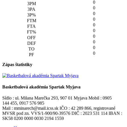
0
0
0
0
0
0
0
0
0
0
Zápas štatistiky
Basketbalová akadémia Spartak Myjava
Sídlo : ul. Milana Marečka 293, 907 01 Myjava Mobil : 0905
144 455, 0917 576 985
Mail : mminarech@mail.icss.sk IČO : 42 289 866, registrované
MVSR pod zn. VVS/1-900/90-39576 DIČ : 2023 531 114 IBAN :
SK58 0200 0000 0030 2194 1559