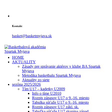
Kontakt
basket@basketmyjava.sk
HOME
AKTUALITY
Zásady pre správanie aktérov v klube BA Spartak
Myjava
Metodika basketbalu Spartak Myjava
Aktuality zo siete
sezóna 2025/2026
Tím U17 – kadetky U2009
Info o tíme U2010
Rozpis zápasov U17 o 9.-16. miesto
Tabulka súťaže U17 o 9.-16. miesto
Rozpis zápasov U17 zákl. sk.
Tabuľka súťaže U17 skupina západ