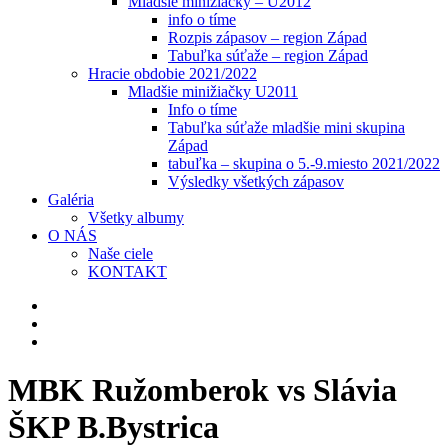
Mladšie minižiačky – U2012
info o tíme
Rozpis zápasov – region Západ
Tabuľka súťaže – region Západ
Hracie obdobie 2021/2022
Mladšie minižiačky U2011
Info o tíme
Tabuľka súťaže mladšie mini skupina
Západ
tabuľka – skupina o 5.-9.miesto 2021/2022
Výsledky všetkých zápasov
Galéria
Všetky albumy
O NÁS
Naše ciele
KONTAKT
MBK Ružomberok vs Slávia
ŠKP B.Bystrica