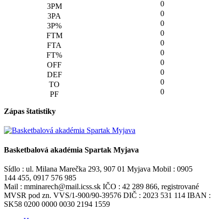
0
0
0
0
0
0
0
0
0
0
Zápas štatistiky
Basketbalová akadémia Spartak Myjava
Sídlo : ul. Milana Marečka 293, 907 01 Myjava Mobil : 0905
144 455, 0917 576 985
Mail : mminarech@mail.icss.sk IČO : 42 289 866, registrované
MVSR pod zn. VVS/1-900/90-39576 DIČ : 2023 531 114 IBAN :
SK58 0200 0000 0030 2194 1559