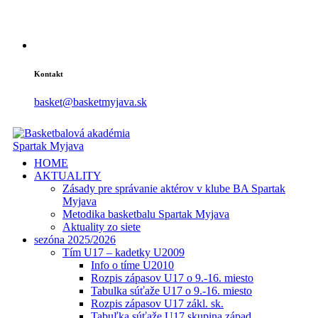
Kontakt
basket@basketmyjava.sk
HOME
AKTUALITY
Zásady pre správanie aktérov v klube BA Spartak
Myjava
Metodika basketbalu Spartak Myjava
Aktuality zo siete
sezóna 2025/2026
Tím U17 – kadetky U2009
Info o tíme U2010
Rozpis zápasov U17 o 9.-16. miesto
Tabulka súťaže U17 o 9.-16. miesto
Rozpis zápasov U17 zákl. sk.
Tabuľka súťaže U17 skupina západ