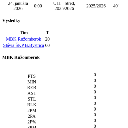
24. januára
U11 - Stred,
0:00
2025/2026
40'
2026
2025/2026
Výsledky
Tím
T
MBK Ružomberok
20
Slávia ŠKP B.Bystrica
60
MBK Ružomberok
0
0
0
0
0
0
0
0
0
0