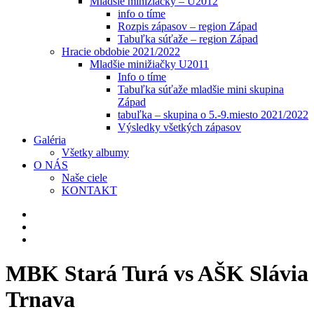
Mladšie minižiačky – U2012
info o tíme
Rozpis zápasov – region Západ
Tabuľka súťaže – region Západ
Hracie obdobie 2021/2022
Mladšie minižiačky U2011
Info o tíme
Tabuľka súťaže mladšie mini skupina
Západ
tabuľka – skupina o 5.-9.miesto 2021/2022
Výsledky všetkých zápasov
Galéria
Všetky albumy
O NÁS
Naše ciele
KONTAKT
MBK Stará Turá vs AŠK Slávia
Trnava