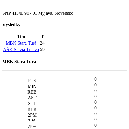
SNP 413/8, 907 01 Myjava, Slovensko
Výsledky
Tím
T
MBK Stará Turá
24
AŠK Slávia Trnava
59
MBK Stará Turá
0
0
0
0
0
0
0
0
0