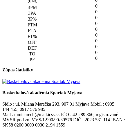
0
0
0
0
0
0
0
0
0
0
0
Zápas štatistiky
Basketbalová akadémia Spartak Myjava
Sídlo : ul. Milana Marečka 293, 907 01 Myjava Mobil : 0905
144 455, 0917 576 985
Mail : mminarech@mail.icss.sk IČO : 42 289 866, registrované
MVSR pod zn. VVS/1-900/90-39576 DIČ : 2023 531 114 IBAN :
SK58 0200 0000 0030 2194 1559