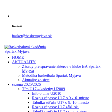
Kontakt
basket@basketmyjava.sk
HOME
AKTUALITY
Zásady pre správanie aktérov v klube BA Spartak
Myjava
Metodika basketbalu Spartak Myjava
Aktuality zo siete
sezóna 2025/2026
Tím U17 – kadetky U2009
Info o tíme U2010
Rozpis zápasov U17 o 9.-16. miesto
Tabulka súťaže U17 o 9.-16. miesto
Rozpis zápasov U17 zákl. sk.
Tabuľka súťaže U17 skupina západ