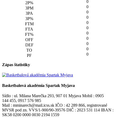
0
0
0
0
0
0
0
0
0
0
0
Zápas štatistiky
Basketbalová akadémia Spartak Myjava
Sídlo : ul. Milana Marečka 293, 907 01 Myjava Mobil : 0905
144 455, 0917 576 985
Mail : mminarech@mail.icss.sk IČO : 42 289 866, registrované
MVSR pod zn. VVS/1-900/90-39576 DIČ : 2023 531 114 IBAN :
SK58 0200 0000 0030 2194 1559