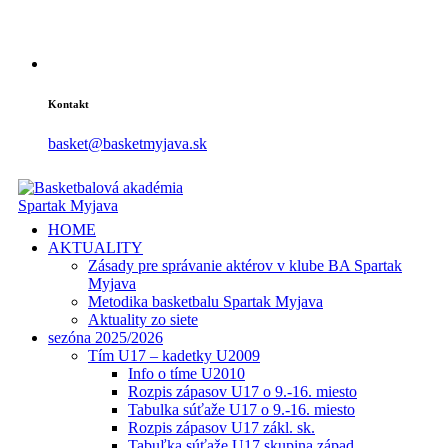
Kontakt
basket@basketmyjava.sk
HOME
AKTUALITY
Zásady pre správanie aktérov v klube BA Spartak
Myjava
Metodika basketbalu Spartak Myjava
Aktuality zo siete
sezóna 2025/2026
Tím U17 – kadetky U2009
Info o tíme U2010
Rozpis zápasov U17 o 9.-16. miesto
Tabulka súťaže U17 o 9.-16. miesto
Rozpis zápasov U17 zákl. sk.
Tabuľka súťaže U17 skupina západ