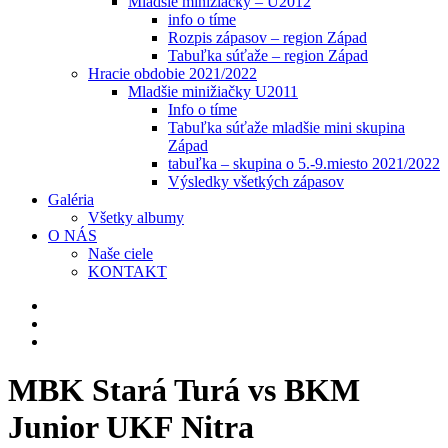
Mladšie minižiačky – U2012
info o tíme
Rozpis zápasov – region Západ
Tabuľka súťaže – region Západ
Hracie obdobie 2021/2022
Mladšie minižiačky U2011
Info o tíme
Tabuľka súťaže mladšie mini skupina
Západ
tabuľka – skupina o 5.-9.miesto 2021/2022
Výsledky všetkých zápasov
Galéria
Všetky albumy
O NÁS
Naše ciele
KONTAKT
MBK Stará Turá vs BKM
Junior UKF Nitra