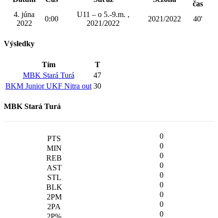
čas
4. júna
U11 – o 5.-9.m. ,
0:00
2021/2022
40'
2022
2021/2022
Výsledky
Tím
T
MBK Stará Turá
47
BKM Junior UKF Nitra out
30
MBK Stará Turá
0
0
0
0
0
0
0
0
0