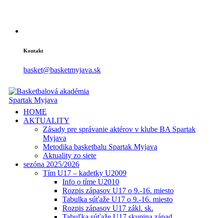
Kontakt
basket@basketmyjava.sk
HOME
AKTUALITY
Zásady pre správanie aktérov v klube BA Spartak
Myjava
Metodika basketbalu Spartak Myjava
Aktuality zo siete
sezóna 2025/2026
Tím U17 – kadetky U2009
Info o tíme U2010
Rozpis zápasov U17 o 9.-16. miesto
Tabulka súťaže U17 o 9.-16. miesto
Rozpis zápasov U17 zákl. sk.
Tabuľka súťaže U17 skupina západ