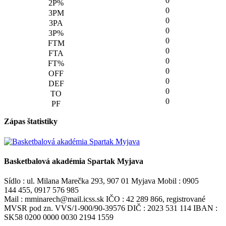
0
0
0
0
0
0
0
0
0
0
0
Zápas štatistiky
Basketbalová akadémia Spartak Myjava
Sídlo : ul. Milana Marečka 293, 907 01 Myjava Mobil : 0905
144 455, 0917 576 985
Mail : mminarech@mail.icss.sk IČO : 42 289 866, registrované
MVSR pod zn. VVS/1-900/90-39576 DIČ : 2023 531 114 IBAN :
SK58 0200 0000 0030 2194 1559