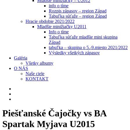
Mladšie minižiačky – U2012
info o tíme
Rozpis zápasov – region Západ
Tabuľka súťaže – region Západ
Hracie obdobie 2021/2022
Mladšie minižiačky U2011
Info o tíme
Tabuľka súťaže mladšie mini skupina
Západ
tabuľka – skupina o 5.-9.miesto 2021/2022
Výsledky všetkých zápasov
Galéria
Všetky albumy
O NÁS
Naše ciele
KONTAKT
Piešťanské Čajočky vs BA
Spartak Myjava U2015