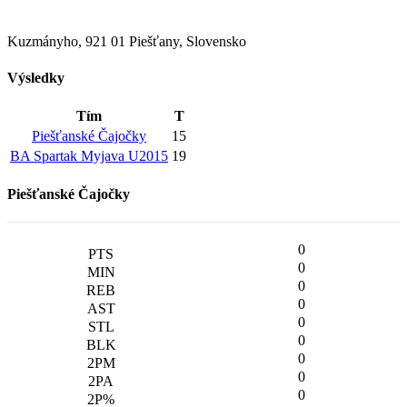
Kuzmányho, 921 01 Piešťany, Slovensko
Výsledky
Tím
T
Piešťanské Čajočky
15
BA Spartak Myjava U2015
19
Piešťanské Čajočky
0
0
0
0
0
0
0
0
0