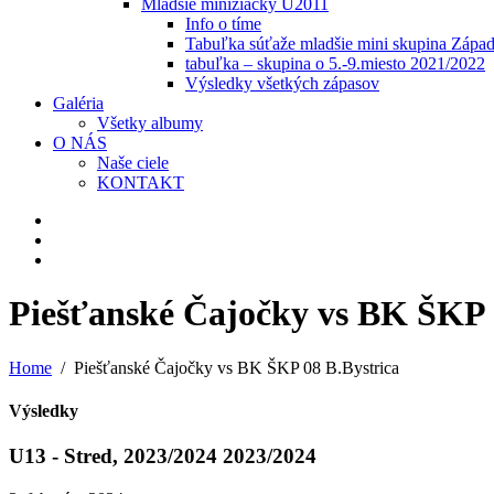
Mladšie minižiačky U2011
Info o tíme
Tabuľka súťaže mladšie mini skupina Zápa
tabuľka – skupina o 5.-9.miesto 2021/2022
Výsledky všetkých zápasov
Galéria
Všetky albumy
O NÁS
Naše ciele
KONTAKT
Piešťanské Čajočky vs BK ŠKP 
Home
Piešťanské Čajočky vs BK ŠKP 08 B.Bystrica
Výsledky
U13 - Stred, 2023/2024 2023/2024