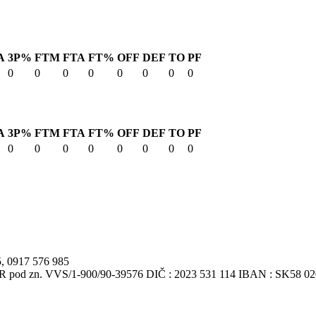
A
3P%
FTM
FTA
FT%
OFF
DEF
TO
PF
0
0
0
0
0
0
0
0
A
3P%
FTM
FTA
FT%
OFF
DEF
TO
PF
0
0
0
0
0
0
0
0
5, 0917 576 985
VSR pod zn. VVS/1-900/90-39576 DIČ : 2023 531 114 IBAN : SK58 0