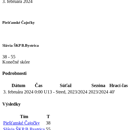
3. februára 2024
Piešťanské Čajočky
Slávia ŠKP B.Bystrica
38
-
55
Konečné skóre
Podrobnosti
Dátum
Čas
Súťaž
Sezóna
Hrací čas
3. februára 2024
0:00
U13 - Stred, 2023/2024
2023/2024
40'
Výsledky
Tím
T
Piešťanské Čajočky
38
Slávia ŠKP B.Bystrica
55