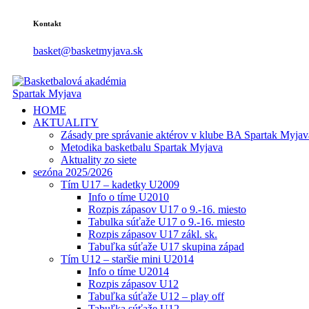
Kontakt
basket@basketmyjava.sk
HOME
AKTUALITY
Zásady pre správanie aktérov v klube BA Spartak Myjav
Metodika basketbalu Spartak Myjava
Aktuality zo siete
sezóna 2025/2026
Tím U17 – kadetky U2009
Info o tíme U2010
Rozpis zápasov U17 o 9.-16. miesto
Tabulka súťaže U17 o 9.-16. miesto
Rozpis zápasov U17 zákl. sk.
Tabuľka súťaže U17 skupina západ
Tím U12 – staršie mini U2014
Info o tíme U2014
Rozpis zápasov U12
Tabuľka súťaže U12 – play off
Tabuľka súťaže U12