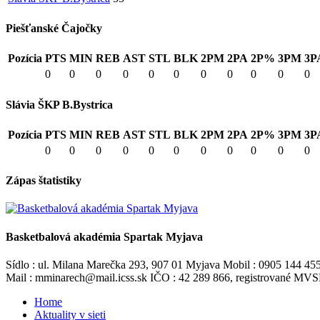
Piešťanské Čajočky
Pozícia
PTS
MIN
REB
AST
STL
BLK
2PM
2PA
2P%
3PM
3P
0
0
0
0
0
0
0
0
0
0
0
Slávia ŠKP B.Bystrica
Pozícia
PTS
MIN
REB
AST
STL
BLK
2PM
2PA
2P%
3PM
3P
0
0
0
0
0
0
0
0
0
0
0
Zápas štatistiky
Basketbalová akadémia Spartak Myjava
Sídlo : ul. Milana Marečka 293, 907 01 Myjava Mobil : 0905 144 45
Mail : mminarech@mail.icss.sk IČO : 42 289 866, registrované M
Home
Aktuality v sieti