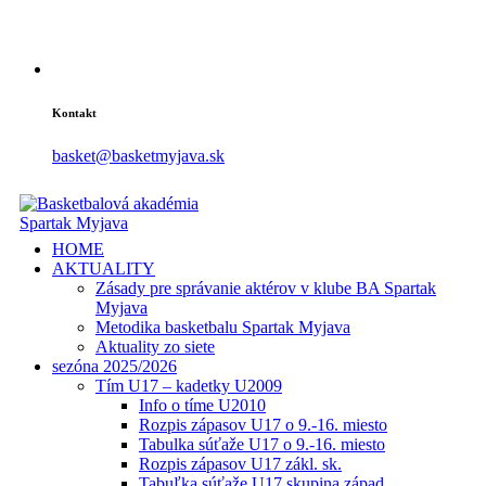
Kontakt
basket@basketmyjava.sk
HOME
AKTUALITY
Zásady pre správanie aktérov v klube BA Spartak
Myjava
Metodika basketbalu Spartak Myjava
Aktuality zo siete
sezóna 2025/2026
Tím U17 – kadetky U2009
Info o tíme U2010
Rozpis zápasov U17 o 9.-16. miesto
Tabulka súťaže U17 o 9.-16. miesto
Rozpis zápasov U17 zákl. sk.
Tabuľka súťaže U17 skupina západ