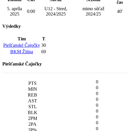
čas
5. apríla
U12 - Stred,
mimo súťaž
0:00
40'
2025
2024/2025
2024/25
Výsledky
Tím
T
Piešťanské Čajočky
30
BKM Žilina
69
Piešťanské Čajočky
0
0
0
0
0
0
0
0
0