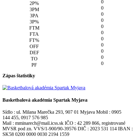
0
0
0
0
0
0
0
0
0
0
0
Zápas štatistiky
Basketbalová akadémia Spartak Myjava
Sídlo : ul. Milana Marečka 293, 907 01 Myjava Mobil : 0905
144 455, 0917 576 985
Mail : mminarech@mail.icss.sk IČO : 42 289 866, registrované
MVSR pod zn. VVS/1-900/90-39576 DIČ : 2023 531 114 IBAN :
SK58 0200 0000 0030 2194 1559