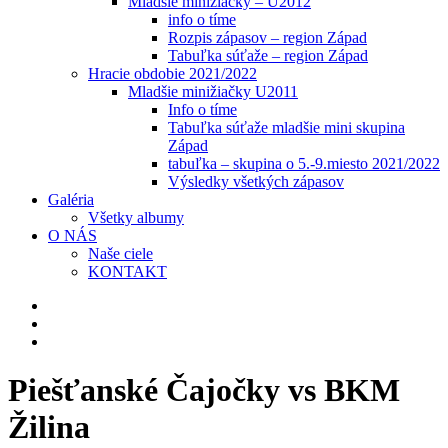
Mladšie minižiačky – U2012
info o tíme
Rozpis zápasov – region Západ
Tabuľka súťaže – region Západ
Hracie obdobie 2021/2022
Mladšie minižiačky U2011
Info o tíme
Tabuľka súťaže mladšie mini skupina
Západ
tabuľka – skupina o 5.-9.miesto 2021/2022
Výsledky všetkých zápasov
Galéria
Všetky albumy
O NÁS
Naše ciele
KONTAKT
Piešťanské Čajočky vs BKM
Žilina