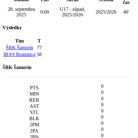
čas
28. septembra
U17 - západ,
0:00
2025/2026
40'
2025
2025/2026
Výsledky
Tím
T
ŠBK Šamorín
77
IBAS Bratislava
58
ŠBK Šamorín
0
0
0
0
0
0
0
0
0