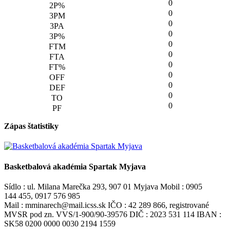
0
0
0
0
0
0
0
0
0
0
0
Zápas štatistiky
Basketbalová akadémia Spartak Myjava
Sídlo : ul. Milana Marečka 293, 907 01 Myjava Mobil : 0905
144 455, 0917 576 985
Mail : mminarech@mail.icss.sk IČO : 42 289 866, registrované
MVSR pod zn. VVS/1-900/90-39576 DIČ : 2023 531 114 IBAN :
SK58 0200 0000 0030 2194 1559