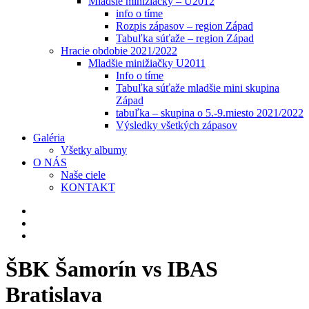
Mladšie minižiačky – U2012
info o tíme
Rozpis zápasov – region Západ
Tabuľka súťaže – region Západ
Hracie obdobie 2021/2022
Mladšie minižiačky U2011
Info o tíme
Tabuľka súťaže mladšie mini skupina
Západ
tabuľka – skupina o 5.-9.miesto 2021/2022
Výsledky všetkých zápasov
Galéria
Všetky albumy
O NÁS
Naše ciele
KONTAKT
ŠBK Šamorín vs IBAS
Bratislava