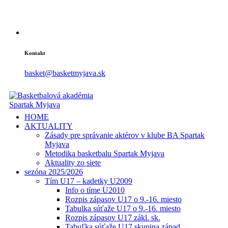
Kontakt
basket@basketmyjava.sk
HOME
AKTUALITY
Zásady pre správanie aktérov v klube BA Spartak
Myjava
Metodika basketbalu Spartak Myjava
Aktuality zo siete
sezóna 2025/2026
Tím U17 – kadetky U2009
Info o tíme U2010
Rozpis zápasov U17 o 9.-16. miesto
Tabulka súťaže U17 o 9.-16. miesto
Rozpis zápasov U17 zákl. sk.
Tabuľka súťaže U17 skupina západ