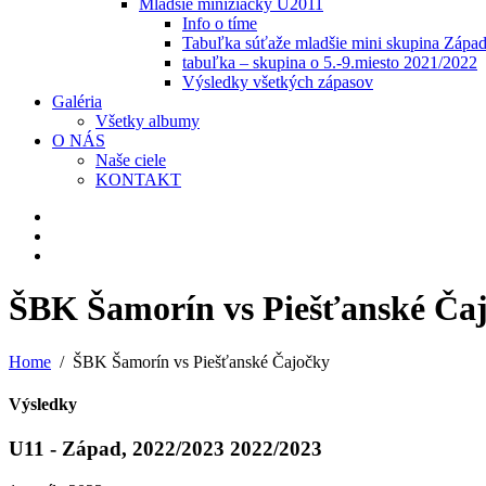
Mladšie minižiačky U2011
Info o tíme
Tabuľka súťaže mladšie mini skupina Zápa
tabuľka – skupina o 5.-9.miesto 2021/2022
Výsledky všetkých zápasov
Galéria
Všetky albumy
O NÁS
Naše ciele
KONTAKT
ŠBK Šamorín vs Piešťanské Ča
Home
ŠBK Šamorín vs Piešťanské Čajočky
Výsledky
U11 - Západ, 2022/2023 2022/2023