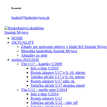
Kontakt
basket@basketmyjava.sk
HOME
AKTUALITY
Zásady pre správanie aktérov v klube BA Spartak Myjav
Metodika basketbalu Spartak Myjava
Aktuality zo siete
sezóna 2025/2026
Tím U17 – kadetky U2009
Info o tíme U2010
Rozpis zápasov U17 o 9.-16. miesto
Tabulka súťaže U17 o 9.-16. miesto
Rozpis zápasov U17 zákl. sk.
Tabuľka súťaže U17 skupina západ
Tím U12 – staršie mini U2014
Info o tíme U2014
Rozpis zápasov U12
Tabuľka súťaže U12 – play off
Tabuľka súťaže U12