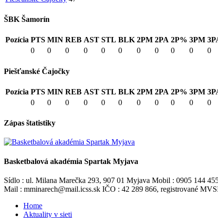
ŠBK Šamorín
Pozícia
PTS
MIN
REB
AST
STL
BLK
2PM
2PA
2P%
3PM
3P
0
0
0
0
0
0
0
0
0
0
0
Piešťanské Čajočky
Pozícia
PTS
MIN
REB
AST
STL
BLK
2PM
2PA
2P%
3PM
3P
0
0
0
0
0
0
0
0
0
0
0
Zápas štatistiky
Basketbalová akadémia Spartak Myjava
Sídlo : ul. Milana Marečka 293, 907 01 Myjava Mobil : 0905 144 45
Mail : mminarech@mail.icss.sk IČO : 42 289 866, registrované M
Home
Aktuality v sieti