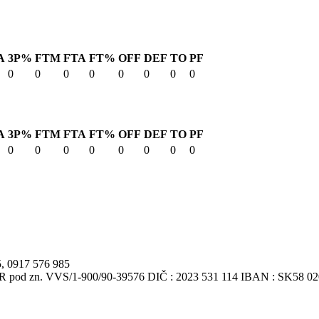
A
3P%
FTM
FTA
FT%
OFF
DEF
TO
PF
0
0
0
0
0
0
0
0
A
3P%
FTM
FTA
FT%
OFF
DEF
TO
PF
0
0
0
0
0
0
0
0
5, 0917 576 985
VSR pod zn. VVS/1-900/90-39576 DIČ : 2023 531 114 IBAN : SK58 0