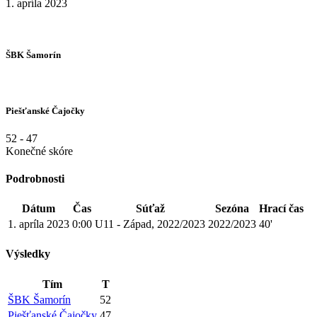
1. apríla 2023
ŠBK Šamorín
Piešťanské Čajočky
52
-
47
Konečné skóre
Podrobnosti
Dátum
Čas
Súťaž
Sezóna
Hrací čas
1. apríla 2023
0:00
U11 - Západ, 2022/2023
2022/2023
40'
Výsledky
Tím
T
ŠBK Šamorín
52
Piešťanské Čajočky
47