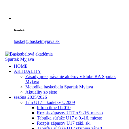
Kontakt
basket@basketmyjava.sk
HOME
AKTUALITY
Zásady pre správanie aktérov v klube BA Spartak
Myjava
Metodika basketbalu Spartak Myjava
Aktuality zo siete
sezóna 2025/2026
Tím U17 – kadetky U2009
Info o tíme U2010
Rozpis zápasov U17 o 9.-16. miesto
Tabulka súťaže U17 o 9.-16. miesto
Rozpis zápasov U17 zákl. sk.
Tabuľka súťaže U17 skupina západ