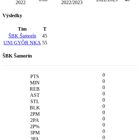
2022
2022/2023
Výsledky
Tím
T
ŠBK Šamorín
45
UNI GYŐR NKA
55
ŠBK Šamorín
0
0
0
0
0
0
0
0
0
0
0