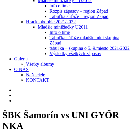
Mladšie minižiačky – U2012
info o tíme
Rozpis zápasov – region Západ
Tabuľka súťaže – region Západ
Hracie obdobie 2021/2022
Mladšie minižiačky U2011
Info o tíme
Tabuľka súťaže mladšie mini skupina
Západ
tabuľka – skupina o 5.-9.miesto 2021/2022
Výsledky všetkých zápasov
Galéria
Všetky albumy
O NÁS
Naše ciele
KONTAKT
ŠBK Šamorín vs UNI GYŐR
NKA