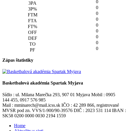
0
0
0
0
0
0
0
0
0
Zápas štatistiky
Basketbalová akadémia Spartak Myjava
Sídlo : ul. Milana Marečka 293, 907 01 Myjava Mobil : 0905
144 455, 0917 576 985
Mail : mminarech@mail.icss.sk IČO : 42 289 866, registrované
MVSR pod zn. VVS/1-900/90-39576 DIČ : 2023 531 114 IBAN :
SK58 0200 0000 0030 2194 1559
Home
Aktuality v sieti