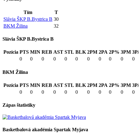
Tím
T
Slávia ŠKP B.Bystrica B
30
BKM Žilina
32
Slávia ŠKP B.Bystrica B
Pozícia
PTS
MIN
REB
AST
STL
BLK
2PM
2PA
2P%
3PM
3P
0
0
0
0
0
0
0
0
0
0
0
BKM Žilina
Pozícia
PTS
MIN
REB
AST
STL
BLK
2PM
2PA
2P%
3PM
3P
0
0
0
0
0
0
0
0
0
0
0
Zápas štatistiky
Basketbalová akadémia Spartak Myjava