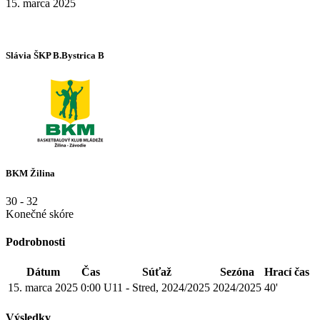
15. marca 2025
Slávia ŠKP B.Bystrica B
BKM Žilina
30
-
32
Konečné skóre
Podrobnosti
Dátum
Čas
Súťaž
Sezóna
Hrací čas
15. marca 2025
0:00
U11 - Stred, 2024/2025
2024/2025
40'
Výsledky