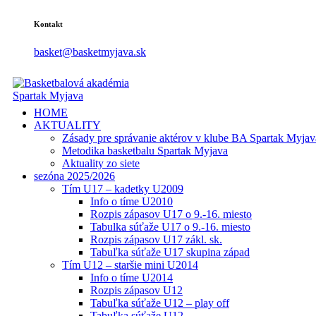
Kontakt
basket@basketmyjava.sk
HOME
AKTUALITY
Zásady pre správanie aktérov v klube BA Spartak Myjav
Metodika basketbalu Spartak Myjava
Aktuality zo siete
sezóna 2025/2026
Tím U17 – kadetky U2009
Info o tíme U2010
Rozpis zápasov U17 o 9.-16. miesto
Tabulka súťaže U17 o 9.-16. miesto
Rozpis zápasov U17 zákl. sk.
Tabuľka súťaže U17 skupina západ
Tím U12 – staršie mini U2014
Info o tíme U2014
Rozpis zápasov U12
Tabuľka súťaže U12 – play off
Tabuľka súťaže U12