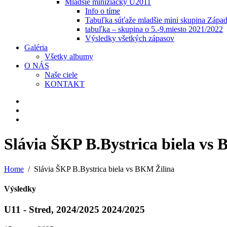
Mladšie minižiačky U2011
Info o tíme
Tabuľka súťaže mladšie mini skupina Zápa
tabuľka – skupina o 5.-9.miesto 2021/2022
Výsledky všetkých zápasov
Galéria
Všetky albumy
O NÁS
Naše ciele
KONTAKT
Slávia ŠKP B.Bystrica biela vs
Home
Slávia ŠKP B.Bystrica biela vs BKM Žilina
Výsledky
U11 - Stred, 2024/2025 2024/2025