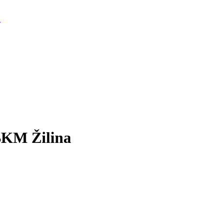
d
 BKM Žilina