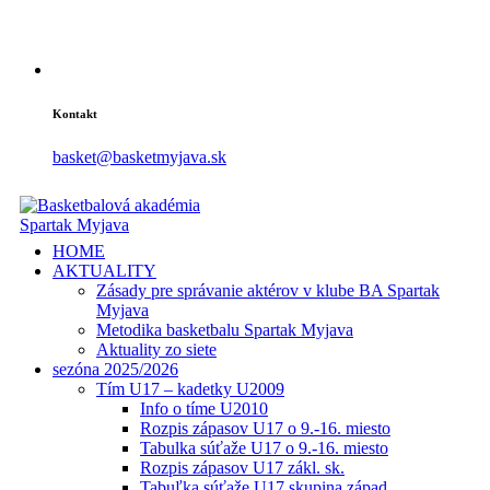
Kontakt
basket@basketmyjava.sk
HOME
AKTUALITY
Zásady pre správanie aktérov v klube BA Spartak
Myjava
Metodika basketbalu Spartak Myjava
Aktuality zo siete
sezóna 2025/2026
Tím U17 – kadetky U2009
Info o tíme U2010
Rozpis zápasov U17 o 9.-16. miesto
Tabulka súťaže U17 o 9.-16. miesto
Rozpis zápasov U17 zákl. sk.
Tabuľka súťaže U17 skupina západ