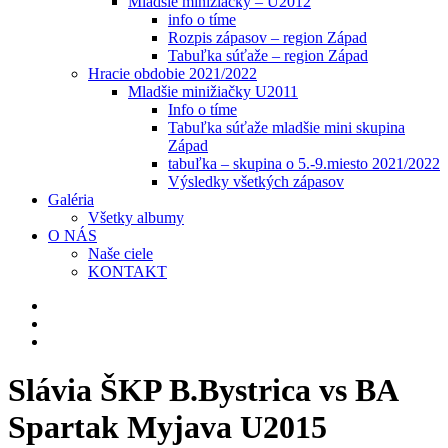
Mladšie minižiačky – U2012
info o tíme
Rozpis zápasov – region Západ
Tabuľka súťaže – region Západ
Hracie obdobie 2021/2022
Mladšie minižiačky U2011
Info o tíme
Tabuľka súťaže mladšie mini skupina
Západ
tabuľka – skupina o 5.-9.miesto 2021/2022
Výsledky všetkých zápasov
Galéria
Všetky albumy
O NÁS
Naše ciele
KONTAKT
Slávia ŠKP B.Bystrica vs BA
Spartak Myjava U2015