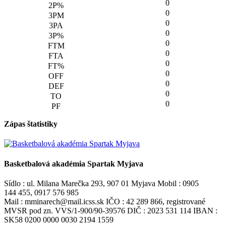
0
0
0
0
0
0
0
0
0
0
0
Zápas štatistiky
Basketbalová akadémia Spartak Myjava
Sídlo : ul. Milana Marečka 293, 907 01 Myjava Mobil : 0905
144 455, 0917 576 985
Mail : mminarech@mail.icss.sk IČO : 42 289 866, registrované
MVSR pod zn. VVS/1-900/90-39576 DIČ : 2023 531 114 IBAN :
SK58 0200 0000 0030 2194 1559