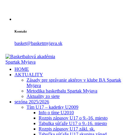
Kontakt
basket@basketmyjava.sk
HOME
AKTUALITY
Zásady pre správanie aktérov v klube BA Spartak
Myjava
Metodika basketbalu Spartak Myjava
Aktuality zo siete
sezóna 2025/2026
Tím U17 – kadetky U2009
Info o tíme U2010
Rozpis zápasov U17 o 9.-16. miesto
Tabulka súťaže U17 o 9.-16. miesto
Rozpis zápasov U17 zákl. sk.
Tabuľka súťaže U17 skupina západ