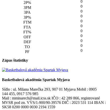
0
0
0
0
0
0
0
0
0
0
0
Zápas štatistiky
Basketbalová akadémia Spartak Myjava
Sídlo : ul. Milana Marečka 293, 907 01 Myjava Mobil : 0905
144 455, 0917 576 985
Mail : mminarech@mail.icss.sk IČO : 42 289 866, registrované
MVSR pod zn. VVS/1-900/90-39576 DIČ : 2023 531 114 IBAN :
SK58 0200 0000 0030 2194 1559