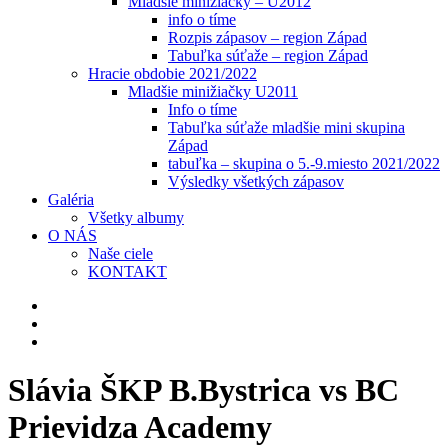
Mladšie minižiačky – U2012
info o tíme
Rozpis zápasov – region Západ
Tabuľka súťaže – region Západ
Hracie obdobie 2021/2022
Mladšie minižiačky U2011
Info o tíme
Tabuľka súťaže mladšie mini skupina
Západ
tabuľka – skupina o 5.-9.miesto 2021/2022
Výsledky všetkých zápasov
Galéria
Všetky albumy
O NÁS
Naše ciele
KONTAKT
Slávia ŠKP B.Bystrica vs BC
Prievidza Academy