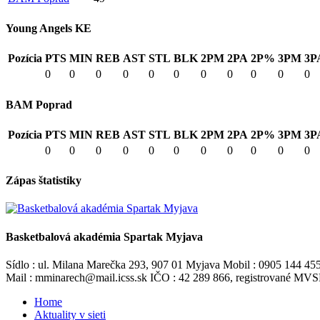
Young Angels KE
Pozícia
PTS
MIN
REB
AST
STL
BLK
2PM
2PA
2P%
3PM
3P
0
0
0
0
0
0
0
0
0
0
0
BAM Poprad
Pozícia
PTS
MIN
REB
AST
STL
BLK
2PM
2PA
2P%
3PM
3P
0
0
0
0
0
0
0
0
0
0
0
Zápas štatistiky
Basketbalová akadémia Spartak Myjava
Sídlo : ul. Milana Marečka 293, 907 01 Myjava Mobil : 0905 144 45
Mail : mminarech@mail.icss.sk IČO : 42 289 866, registrované M
Home
Aktuality v sieti