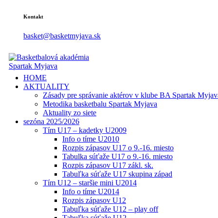
Kontakt
basket@basketmyjava.sk
HOME
AKTUALITY
Zásady pre správanie aktérov v klube BA Spartak Myjav
Metodika basketbalu Spartak Myjava
Aktuality zo siete
sezóna 2025/2026
Tím U17 – kadetky U2009
Info o tíme U2010
Rozpis zápasov U17 o 9.-16. miesto
Tabulka súťaže U17 o 9.-16. miesto
Rozpis zápasov U17 zákl. sk.
Tabuľka súťaže U17 skupina západ
Tím U12 – staršie mini U2014
Info o tíme U2014
Rozpis zápasov U12
Tabuľka súťaže U12 – play off
Tabuľka súťaže U12