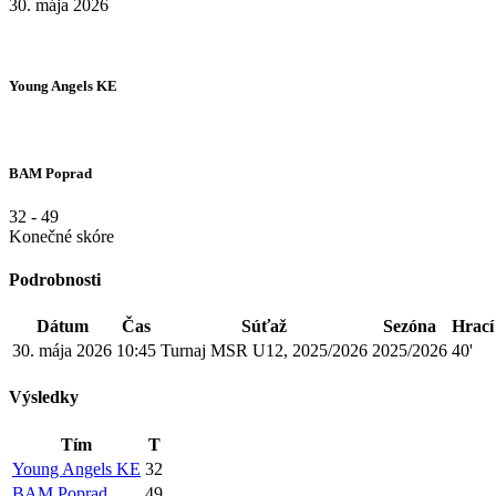
30. mája 2026
Young Angels KE
BAM Poprad
32
-
49
Konečné skóre
Podrobnosti
Dátum
Čas
Súťaž
Sezóna
Hrací
30. mája 2026
10:45
Turnaj MSR U12, 2025/2026
2025/2026
40'
Výsledky
Tím
T
Young Angels KE
32
BAM Poprad
49