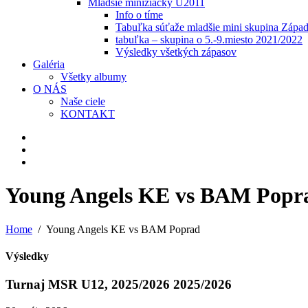
Mladšie minižiačky U2011
Info o tíme
Tabuľka súťaže mladšie mini skupina Zápa
tabuľka – skupina o 5.-9.miesto 2021/2022
Výsledky všetkých zápasov
Galéria
Všetky albumy
O NÁS
Naše ciele
KONTAKT
Young Angels KE vs BAM Popr
Home
Young Angels KE vs BAM Poprad
Výsledky
Turnaj MSR U12, 2025/2026 2025/2026