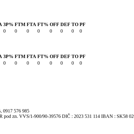
A
3P%
FTM
FTA
FT%
OFF
DEF
TO
PF
0
0
0
0
0
0
0
0
A
3P%
FTM
FTA
FT%
OFF
DEF
TO
PF
0
0
0
0
0
0
0
0
5, 0917 576 985
VSR pod zn. VVS/1-900/90-39576 DIČ : 2023 531 114 IBAN : SK58 0