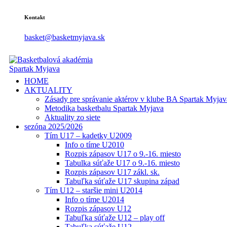
Kontakt
basket@basketmyjava.sk
HOME
AKTUALITY
Zásady pre správanie aktérov v klube BA Spartak Myjav
Metodika basketbalu Spartak Myjava
Aktuality zo siete
sezóna 2025/2026
Tím U17 – kadetky U2009
Info o tíme U2010
Rozpis zápasov U17 o 9.-16. miesto
Tabulka súťaže U17 o 9.-16. miesto
Rozpis zápasov U17 zákl. sk.
Tabuľka súťaže U17 skupina západ
Tím U12 – staršie mini U2014
Info o tíme U2014
Rozpis zápasov U12
Tabuľka súťaže U12 – play off
Tabuľka súťaže U12