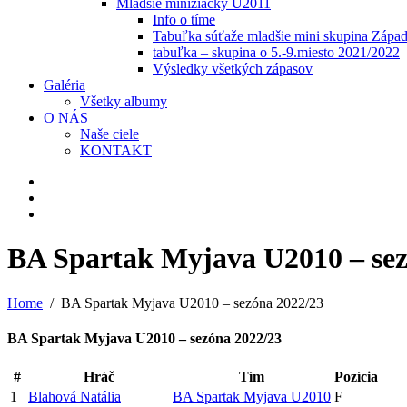
Mladšie minižiačky U2011
Info o tíme
Tabuľka súťaže mladšie mini skupina Zápa
tabuľka – skupina o 5.-9.miesto 2021/2022
Výsledky všetkých zápasov
Galéria
Všetky albumy
O NÁS
Naše ciele
KONTAKT
BA Spartak Myjava U2010 – sez
Home
BA Spartak Myjava U2010 – sezóna 2022/23
BA Spartak Myjava U2010 – sezóna 2022/23
#
Hráč
Tím
Pozícia
1
Blahová Natália
BA Spartak Myjava U2010
F