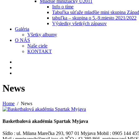
Mladšie minižiačky U2011
Info o tíme
Tabuľka súťaže mladšie mini skupina Zápa
tabuľka – skupina o 5.-9.miesto 2021/2022
Výsledky všetkých zápasov
Galéria
Všetky albumy
O NÁS
Naše ciele
KONTAKT
News
Home
News
Basketbalová akadémia Spartak Myjava
Sídlo : ul. Milana Marečka 293, 907 01 Myjava Mobil : 0905 144 45
Mail : mminarech@mail.icss.sk IČO : 42 289 866, registrované M