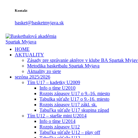
Kontakt
basket@basketmyjava.sk
HOME
AKTUALITY
Zásady pre správanie aktérov v klube BA Spartak Myjav
Metodika basketbalu Spartak Myjava
Aktuality zo siete
sezóna 2025/2026
Tím U17 – kadetky U2009
Info o tíme U2010
Rozpis zápasov U17 o 9.-16. miesto
Tabulka súťaže U17 o 9.-16. miesto
Rozpis zápasov U17 zákl. sk.
Tabuľka súťaže U17 skupina západ
Tím U12 – staršie mini U2014
Info o tíme U2014
Rozpis zápasov U12
Tabuľka súťaže U12 – play off
Tabuľka súťaže U12