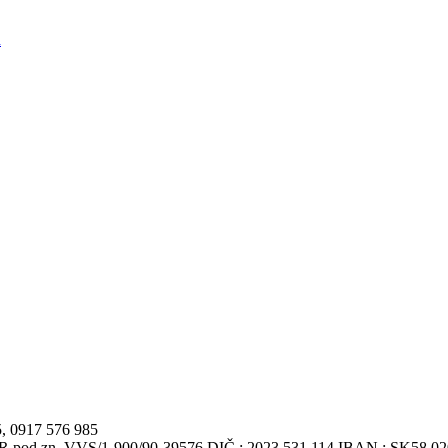
d
5, 0917 576 985
VSR pod zn. VVS/1-900/90-39576 DIČ : 2023 531 114 IBAN : SK58 0