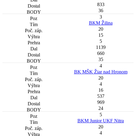
833
36
3
BKM Žilina
20
15
5
1139
660
35
4
BK MŠK Žiar nad Hronom
20
4
16
537
969
24
5
BKM Junior UKF Nitra
20
4