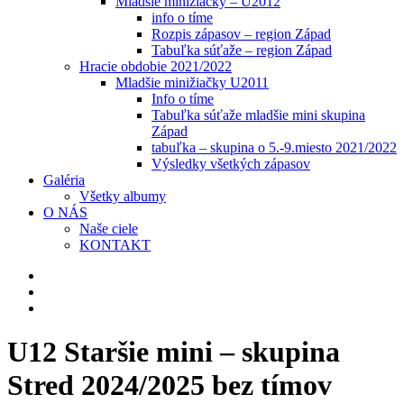
Mladšie minižiačky – U2012
info o tíme
Rozpis zápasov – region Západ
Tabuľka súťaže – region Západ
Hracie obdobie 2021/2022
Mladšie minižiačky U2011
Info o tíme
Tabuľka súťaže mladšie mini skupina
Západ
tabuľka – skupina o 5.-9.miesto 2021/2022
Výsledky všetkých zápasov
Galéria
Všetky albumy
O NÁS
Naše ciele
KONTAKT
U12 Staršie mini – skupina
Stred 2024/2025 bez tímov