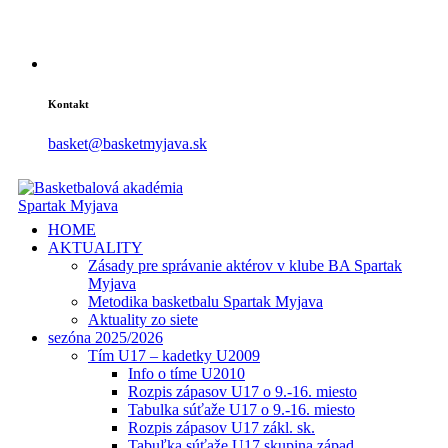
Kontakt
basket@basketmyjava.sk
HOME
AKTUALITY
Zásady pre správanie aktérov v klube BA Spartak
Myjava
Metodika basketbalu Spartak Myjava
Aktuality zo siete
sezóna 2025/2026
Tím U17 – kadetky U2009
Info o tíme U2010
Rozpis zápasov U17 o 9.-16. miesto
Tabulka súťaže U17 o 9.-16. miesto
Rozpis zápasov U17 zákl. sk.
Tabuľka súťaže U17 skupina západ