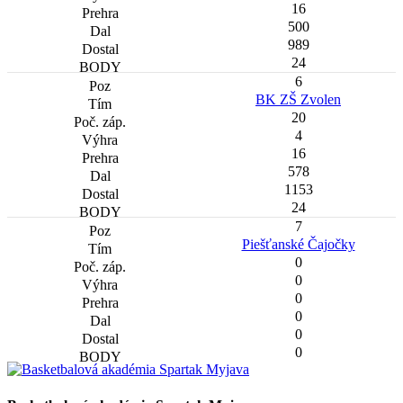
16
500
989
24
6
BK ZŠ Zvolen
20
4
16
578
1153
24
7
Piešťanské Čajočky
0
0
0
0
0
0