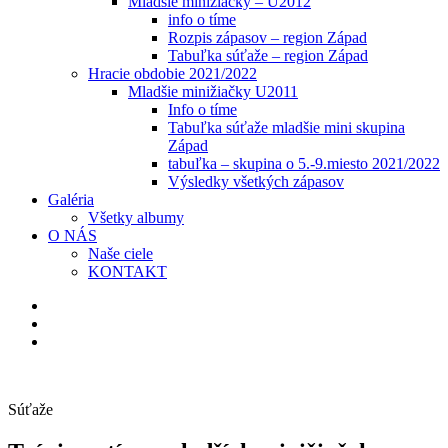
Mladšie minižiačky – U2012
info o tíme
Rozpis zápasov – region Západ
Tabuľka súťaže – region Západ
Hracie obdobie 2021/2022
Mladšie minižiačky U2011
Info o tíme
Tabuľka súťaže mladšie mini skupina
Západ
tabuľka – skupina o 5.-9.miesto 2021/2022
Výsledky všetkých zápasov
Galéria
Všetky albumy
O NÁS
Naše ciele
KONTAKT
Súťaže