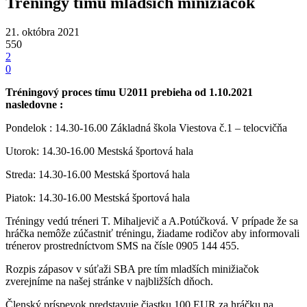
Tréningy tímu mladších minižiačok
21. októbra 2021
550
2
0
Tréningový proces tímu U2011 prebieha od 1.10.2021
nasledovne :
Pondelok : 14.30-16.00 Základná škola Viestova č.1 – telocvičňa
Utorok: 14.30-16.00 Mestská športová hala
Streda: 14.30-16.00 Mestská športová hala
Piatok: 14.30-16.00 Mestská športová hala
Tréningy vedú tréneri T. Mihaljevič a A.Potúčková. V prípade že sa
hráčka nemôže zúčastniť tréningu, žiadame rodičov aby informovali
trénerov prostredníctvom SMS na čísle 0905 144 455.
Rozpis zápasov v súťaži SBA pre tím mladších minižiačok
zverejníme na našej stránke v najbližších dňoch.
Členský príspevok predstavuje čiastku 100 EUR za hráčku na