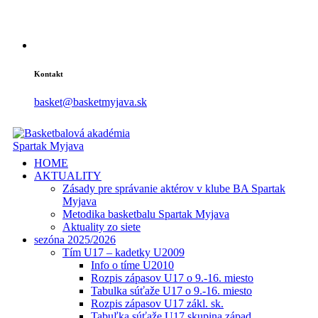
Kontakt
basket@basketmyjava.sk
HOME
AKTUALITY
Zásady pre správanie aktérov v klube BA Spartak
Myjava
Metodika basketbalu Spartak Myjava
Aktuality zo siete
sezóna 2025/2026
Tím U17 – kadetky U2009
Info o tíme U2010
Rozpis zápasov U17 o 9.-16. miesto
Tabulka súťaže U17 o 9.-16. miesto
Rozpis zápasov U17 zákl. sk.
Tabuľka súťaže U17 skupina západ