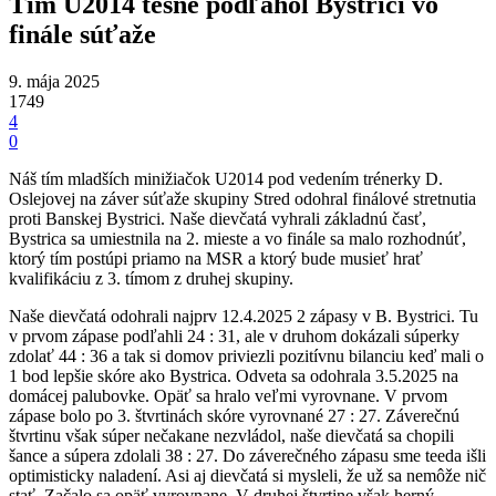
Tím U2014 tesne podľahol Bystrici vo
finále súťaže
9. mája 2025
1749
4
0
Náš tím mladších minižiačok U2014 pod vedením trénerky D.
Oslejovej na záver súťaže skupiny Stred odohral finálové stretnutia
proti Banskej Bystrici. Naše dievčatá vyhrali základnú časť,
Bystrica sa umiestnila na 2. mieste a vo finále sa malo rozhodnúť,
ktorý tím postúpi priamo na MSR a ktorý bude musieť hrať
kvalifikáciu z 3. tímom z druhej skupiny.
Naše dievčatá odohrali najprv 12.4.2025 2 zápasy v B. Bystrici. Tu
v prvom zápase podľahli 24 : 31, ale v druhom dokázali súperky
zdolať 44 : 36 a tak si domov priviezli pozitívnu bilanciu keď mali o
1 bod lepšie skóre ako Bystrica. Odveta sa odohrala 3.5.2025 na
domácej palubovke. Opäť sa hralo veľmi vyrovnane. V prvom
zápase bolo po 3. štvrtinách skóre vyrovnané 27 : 27. Záverečnú
štvrtinu však súper nečakane nezvládol, naše dievčatá sa chopili
šance a súpera zdolali 38 : 27. Do záverečného zápasu sme teeda išli
optimisticky naladení. Asi aj dievčatá si mysleli, že už sa nemôže nič
stať. Začalo sa opäť vyrovnane, V druhej štvrtine však herný