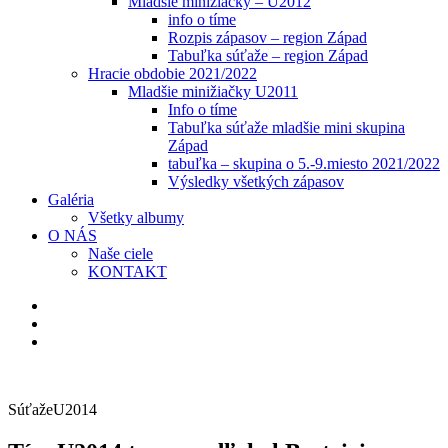
Mladšie minižiačky – U2012
info o tíme
Rozpis zápasov – region Západ
Tabuľka súťaže – region Západ
Hracie obdobie 2021/2022
Mladšie minižiačky U2011
Info o tíme
Tabuľka súťaže mladšie mini skupina
Západ
tabuľka – skupina o 5.-9.miesto 2021/2022
Výsledky všetkých zápasov
Galéria
Všetky albumy
O NÁS
Naše ciele
KONTAKT
Súťaže
U2014