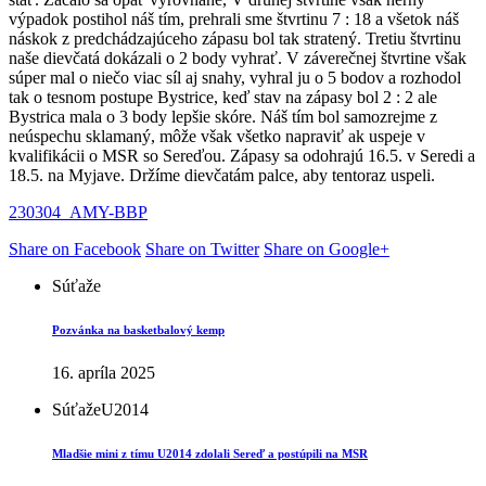
výpadok postihol náš tím, prehrali sme štvrtinu 7 : 18 a všetok náš
náskok z predchádzajúceho zápasu bol tak stratený. Tretiu štvrtinu
naše dievčatá dokázali o 2 body vyhrať. V záverečnej štvrtine však
súper mal o niečo viac síl aj snahy, vyhral ju o 5 bodov a rozhodol
tak o tesnom postupe Bystrice, keď stav na zápasy bol 2 : 2 ale
Bystrica mala o 3 body lepšie skóre. Náš tím bol samozrejme z
neúspechu sklamaný, môže však všetko napraviť ak uspeje v
kvalifikácii o MSR so Sereďou. Zápasy sa odohrajú 16.5. v Seredi a
18.5. na Myjave. Držíme dievčatám palce, aby tentoraz uspeli.
230304_AMY-BBP
Share on Facebook
Share on Twitter
Share on Google+
Súťaže
Pozvánka na basketbalový kemp
16. apríla 2025
Súťaže
U2014
Mladšie mini z tímu U2014 zdolali Sereď a postúpili na MSR