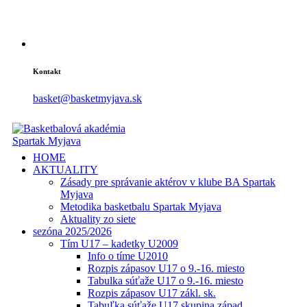
Kontakt
basket@basketmyjava.sk
HOME
AKTUALITY
Zásady pre správanie aktérov v klube BA Spartak
Myjava
Metodika basketbalu Spartak Myjava
Aktuality zo siete
sezóna 2025/2026
Tím U17 – kadetky U2009
Info o tíme U2010
Rozpis zápasov U17 o 9.-16. miesto
Tabulka súťaže U17 o 9.-16. miesto
Rozpis zápasov U17 zákl. sk.
Tabuľka súťaže U17 skupina západ