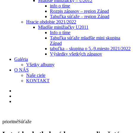
Mladšie minižiačky – U2012
info o tíme
Rozpis zápasov – region Západ
Tabuľka súťaže – region Západ
Hracie obdobie 2021/2022
Mladšie minižiačky U2011
Info o tíme
Tabuľka súťaže mladšie mini skupina
Západ
tabuľka – skupina o 5.-9.miesto 2021/2022
Výsledky všetkých zápasov
Galéria
Všetky albumy
O NÁS
Naše ciele
KONTAKT
prioritné
Súťaže