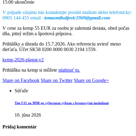
15:00 ukončenie
V prípade záujmu nás kontaktujte prosím mailom alebo telefonicky:
0905 144 455 email :
tomasmihaljevic1969@gmail.com
V cene za kemp 55 EUR za osobu je zahrnutá desiata, obed počas
dňa, pitný režim a športová príprava.
Prihlášky a úhrada do 15.7.2026. Ako referenciu uviesť meno
dieťaťa. Účet SK58 0200 0000 0030 2194 1559.
kemp-2026-plagat-v2
Prihlášku na kemp si môžete
stiahnuť tu.
Share on Facebook
Share on Twitter
Share on Google+
Súťaže
Tím U11 na MSR po výbornom výkone s bronzovými medailami
10. júna 2026
Pridaj komentár