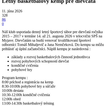
Letný basketbalový kemp pre dievčatá
11. júna 2026
328
86
0
Náš klub usporiada denný letný športový tábor pre dievčatá ročníka
2015 – 2017 v termíne 14. až 21. augusta 2026 v telocvični SPŠ na
Myjave. Dievčatám sa budú venovať kvalifikovaní športoví
odborníci Tomáš Mihaljevič a Jana Nemčeková. Do kempu sa môžu
prihlásiť aj úplní začiatočníci. Náplň kempu je nasledovná :
základy a rozvoj basketbalových činností jednotlivca
rozvoj pohybových schopností dievčat
kondičné cvičenia
pohybové hry
Program kempu :
8:00 príchod a registrácia na kemp
8:30-10:00h pohybové hry a súťaže
10:00h desiata
10:30-12:00h kondičné cvičenia
12:00h obed
13:00-14:30h basketbalový tréning