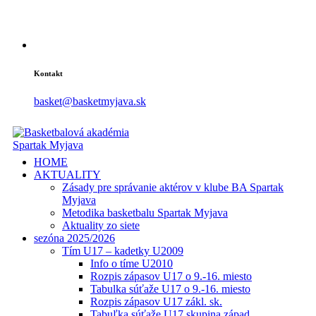
Kontakt
basket@basketmyjava.sk
HOME
AKTUALITY
Zásady pre správanie aktérov v klube BA Spartak
Myjava
Metodika basketbalu Spartak Myjava
Aktuality zo siete
sezóna 2025/2026
Tím U17 – kadetky U2009
Info o tíme U2010
Rozpis zápasov U17 o 9.-16. miesto
Tabulka súťaže U17 o 9.-16. miesto
Rozpis zápasov U17 zákl. sk.
Tabuľka súťaže U17 skupina západ