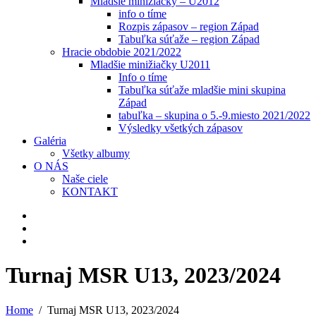
Mladšie minižiačky – U2012
info o tíme
Rozpis zápasov – region Západ
Tabuľka súťaže – region Západ
Hracie obdobie 2021/2022
Mladšie minižiačky U2011
Info o tíme
Tabuľka súťaže mladšie mini skupina
Západ
tabuľka – skupina o 5.-9.miesto 2021/2022
Výsledky všetkých zápasov
Galéria
Všetky albumy
O NÁS
Naše ciele
KONTAKT
Turnaj MSR U13, 2023/2024
Home
Turnaj MSR U13, 2023/2024