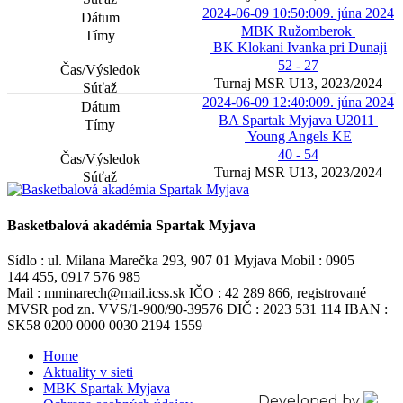
2024-06-09 10:50:00
9. júna 2024
MBK Ružomberok
BK Klokani Ivanka pri Dunaji
52 - 27
Turnaj MSR U13, 2023/2024
2024-06-09 12:40:00
9. júna 2024
BA Spartak Myjava U2011
Young Angels KE
40 - 54
Turnaj MSR U13, 2023/2024
Basketbalová akadémia Spartak Myjava
Sídlo : ul. Milana Marečka 293, 907 01 Myjava Mobil : 0905
144 455, 0917 576 985
Mail : mminarech@mail.icss.sk IČO : 42 289 866, registrované
MVSR pod zn. VVS/1-900/90-39576 DIČ : 2023 531 114 IBAN :
SK58 0200 0000 0030 2194 1559
Home
Aktuality v sieti
MBK Spartak Myjava
Developed by