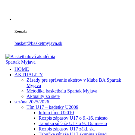
Kontakt
basket@basketmyjava.sk
HOME
AKTUALITY
Zásady pre správanie aktérov v klube BA Spartak
Myjava
Metodika basketbalu Spartak Myjava
Aktuality zo siete
sezóna 2025/2026
Tím U17 – kadetky U2009
Info o tíme U2010
Rozpis zápasov U17 o 9.-16. miesto
Tabulka súťaže U17 o 9.-16. miesto
Rozpis zápasov U17 zákl. sk.
Tabuľka súťaže U17 skupina západ