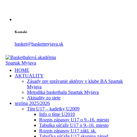
Kontakt
basket@basketmyjava.sk
HOME
AKTUALITY
Zásady pre správanie aktérov v klube BA Spartak
Myjava
Metodika basketbalu Spartak Myjava
Aktuality zo siete
sezóna 2025/2026
Tím U17 – kadetky U2009
Info o tíme U2010
Rozpis zápasov U17 o 9.-16. miesto
Tabulka súťaže U17 o 9.-16. miesto
Rozpis zápasov U17 zákl. sk.
Tabuľka súťaže U17 skupina západ