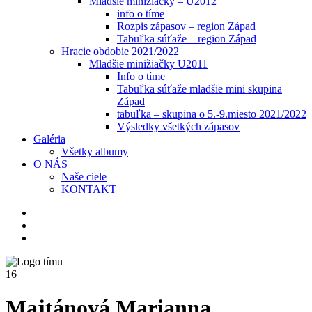
Mladšie minižiačky – U2012
info o tíme
Rozpis zápasov – region Západ
Tabuľka súťaže – region Západ
Hracie obdobie 2021/2022
Mladšie minižiačky U2011
Info o tíme
Tabuľka súťaže mladšie mini skupina
Západ
tabuľka – skupina o 5.-9.miesto 2021/2022
Výsledky všetkých zápasov
Galéria
Všetky albumy
O NÁS
Naše ciele
KONTAKT
16
Majtánová Marianna