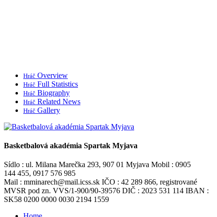
Overview
Hráč
Full Statistics
Hráč
Biography
Hráč
Related News
Hráč
Gallery
Hráč
Basketbalová akadémia Spartak Myjava
Sídlo : ul. Milana Marečka 293, 907 01 Myjava Mobil : 0905
144 455, 0917 576 985
Mail : mminarech@mail.icss.sk IČO : 42 289 866, registrované
MVSR pod zn. VVS/1-900/90-39576 DIČ : 2023 531 114 IBAN :
SK58 0200 0000 0030 2194 1559
Home